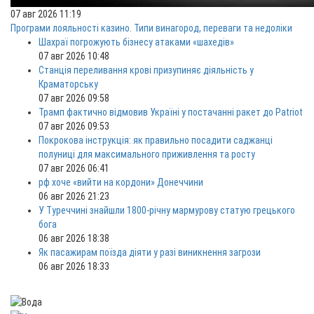
07 авг 2026 11:19
Програми лояльності казино. Типи винагород, переваги та недоліки
Шахраї погрожують бізнесу атаками «шахедів»
07 авг 2026 10:48
Станція переливання крові призупиняє діяльність у
Краматорську
07 авг 2026 09:58
Трамп фактично відмовив Україні у постачанні ракет до Patriot
07 авг 2026 09:53
Покрокова інструкція: як правильно посадити саджанці
полуниці для максимального приживлення та росту
07 авг 2026 06:41
рф хоче «вийти на кордони» Донеччини
06 авг 2026 21:23
У Туреччині знайшли 1800-річну мармурову статую грецького
бога
06 авг 2026 18:38
Як пасажирам поїзда діяти у разі виникнення загрози
06 авг 2026 18:33