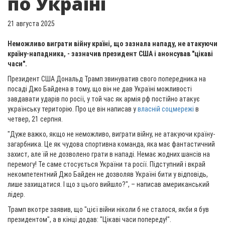
по Україні
21 августа 2025
Неможливо виграти війну країні, що зазнала нападу, не атакуючи
країну-нападника, - зазначив президент США і анонсував "цікаві
часи".
Президент США Дональд Трамп звинуватив свого попередника на
посаді Джо Байдена в тому, що він не дав Україні можливості
завдавати ударів по росії, у той час як армія рф постійно атакує
українську територію. Про це він написав у
власній соцмережі
в
четвер, 21 серпня.
"Дуже важко, якщо не неможливо, виграти війну, не атакуючи країну-
загарбника. Це як чудова спортивна команда, яка має фантастичний
захист, але їй не дозволено грати в нападі. Немає жодних шансів на
перемогу! Те саме стосується України та росії. Підступний і вкрай
некомпетентний Джо Байден не дозволяв Україні бити у відповідь,
лише захищатися. І що з цього вийшло?", – написав американський
лідер.
Трамп вкотре заявив, що "цієї війни ніколи б не сталося, якби я був
президентом", а в кінці додав: "Цікаві часи попереду!".