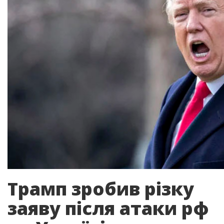
Трамп зробив різку
заяву після атаки рф