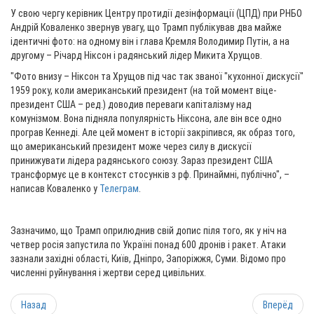
У свою чергу керівник Центру протидії дезінформації (ЦПД) при РНБО
Андрій Коваленко звернув увагу, що Трамп публікував два майже
ідентичні фото: на одному він і глава Кремля Володимир Путін, а на
другому – Річард Ніксон і радянський лідер Микита Хрущов.
"Фото внизу – Ніксон та Хрущов під час так званої "кухонної дискусії"
1959 року, коли американський президент (на той момент віце-
президент США – ред.) доводив переваги капіталізму над
комунізмом. Вона підняла популярність Ніксона, але він все одно
програв Кеннеді. Але цей момент в історії закріпився, як образ того,
що американський президент може через силу в дискусії
принижувати лідера радянського союзу. Зараз президент США
трансформує це в контекст стосунків з рф. Принаймні, публічно", –
написав Коваленко у
Телеграм
.
Зазначимо, що Трамп оприлюднив свій допис піля того, як у ніч на
четвер росія запустила по Україні понад 600 дронів і ракет. Атаки
зазнали західні області, Київ, Дніпро, Запоріжжя, Суми. Відомо про
численні руйнування і жертви серед цивільних.
Назад
Вперёд