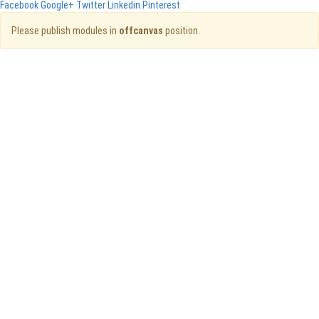
Facebook
Google+
Twitter
Linkedin
Pinterest
Please publish modules in
offcanvas
position.