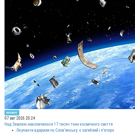
космос
07 авг 2026 20:24
Над Землею накопичилося 17 тисяч тонн космічного сміття
Окупанти вдарили по Слов'янську: є загиблий і п'ятеро