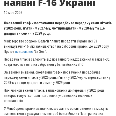
наявні F-16 Україні
10 мая 2026
Оновлений графік постачання передбачає передачу семи літаків
у 2026 році, п’яти - у 2027-му, чотирнадцяти - у 2028-му та ще
двадцяти семи - у 2029 році.
Міністерство оборони Бельгії планує передати Україні всі 53
винищувачі F-16, які залишаються на озброєнні країни, до 2029 року.
Про це
повідомляє
"Le Soir".
Передача літаків залежить від поетапного надходження літаків F-35,
котрі мають взяти на озброєння у бельгійських ВПС.
За даними видання, оновлений графік постачання передбачає
передачу семи літаків у 2026 році, п’яти - у 2027-му, чотирнадцяти - у
2028-му та ще двадцяти семи - у 2029 році.
Нині чотири з семи літаків, запланованих до передачі у 2026 році,
використовуються для підготовки українських технічних
спеціалістів.
У Міноборони країни зазначили, що дати є орієнтовними та можуть
змінюватися з урахуванням потреб бельгійських Повітряних сил.