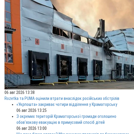
06 авг 2026 13:38
Rozetka та PUMA оцінили втрати внаслідок російських обстрілів
«Укрпошта» закриває чотири відділення у Краматорську
06 авг 2026 13:25
З окремих територій Краматорської громади оголошено
обов’язкову евакуацію в примусовий спосіб дітей
06 авг 2026 13:00