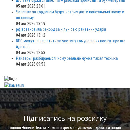
Що таке біржа ставок? Між ринками прогнозів та букмекерами
05 авг 2026 23:01
Чоловіки за кордоном будуть отримувати консульські послуги
по-новому
04 авг 2026 13:19
рф встановила рекорд за кількістю ракетних ударів
04 авг 2026 13:12
ВПО можуть не платити за частину комунальних послуг: про що
йдеться
04 авг 2026 12:53
Райдеры: разбираемся, кому реально нужна такая техника
04 авг 2026 09:53
Підписатись на розсилку
Головні Новини Тижня. Кожного дня ми публікуємо десятки новин.