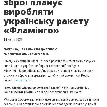
зброї планує
виробляти
українську ракету
«Фламінго»
14 июня 2026
Можливо, це стане альтернативою
американським «Томагавкам».
Німецька компанія Diehl Defence розглядає можливість запуску
виробництва української крилатої ракети Flamingo у
Німеччині. Європейські країни зараз активно шукають способи
отримати зброю для ураження цілей у глибокому тилу Росії,
пише
Financial Times
.
Генеральний директор компанії Гельмут Раух повідомив, що
найближчими тижнями проведе переговори з Fire Point.
«Ми обговорюємо варіанти нашої співпраці. Я думаю, що це цілком
реально. У наступні кілька тижнів ми проведемо кілька зустрічей