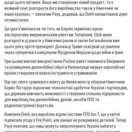
щодо цього питання. Якщо ми створюємо новий продукт, то є
великий сенс розгорнути його виробництво також у Німеччині чи
інших країнах», — зазначив Раух, додавши, що Diehl налаштована дуже
оптимістично.
Ця ідея з'явилася на тлі того, як Берлін терміново шукає
альтернативу американським ракетам Tomahawk. США мали
розгорнути ці ракети у Німеччині разом зі своїм батальйоном вже
цього року, проте президент Дональд Трамп скасував це рішення
через суперечки з канцлером Фрідріхом Мерцом щодо війни в Ірані.
При цьому масове використання Росією ракет наземного базування
та розміщення далекобійної зброї в Калінінграді змушує європейські
країни створювати власні інструменти стримування.
Під час свого травневого візиту до Києва міністр оборони Німеччини
Борис Пісторіус відзначив технологічні здобутки України і підтвердив,
що держави вивчають можливості створення спільних підприємств
для виробництва далекобійних дронів, засобів ППО та
радіоелектронної боротьби.
Компанія Diehl, яка виробляє відомі системи ППО Iris-T, ще у квітні
підписала угоду з Fire Point, але раніше не розкривала деталей. Тепер
Раух пояснив, що німці можуть запропонувати Україні набагато