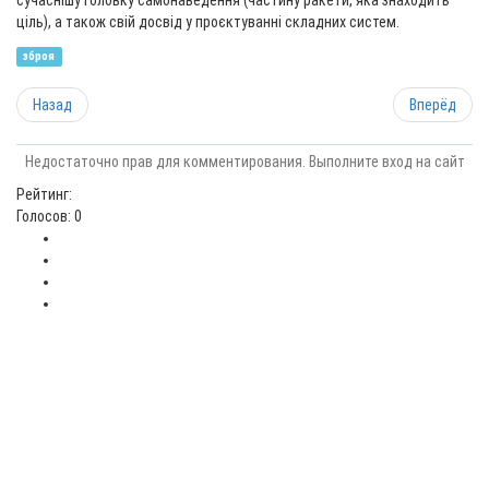
сучаснішу головку самонаведення (частину ракети, яка знаходить
ціль), а також свій досвід у проєктуванні складних систем.
зброя
Назад
Вперёд
Недостаточно прав для комментирования. Выполните вход на сайт
Рейтинг:
Голосов: 0