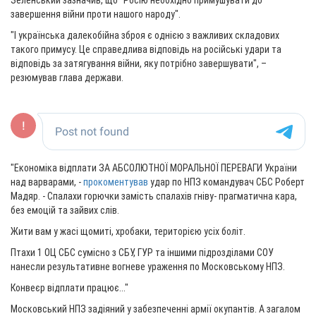
Зеленський зазначив, що "Росію необхідно примушувати до
завершення війни проти нашого народу".
"І українська далекобійна зброя є однією з важливих складових
такого примусу. Це справедлива відповідь на російські удари та
відповідь за затягування війни, яку потрібно завершувати", –
резюмував глава держави.
"Економіка відплати ЗА АБСОЛЮТНОЇ МОРАЛЬНОЇ ПЕРЕВАГИ України
над варварами, -
прокоментував
удар по НПЗ командувач СБС Роберт
Мадяр. - Спалахи горючки замість спалахів гніву- прагматична кара,
без емоцій та зайвих слів.
Жити вам у жасі щомиті, хробаки, територією усіх боліт.
Птахи 1 ОЦ СБС сумісно з СБУ, ГУР та іншими підрозділами СОУ
нанесли результативне вогневе ураження по Московському НПЗ.
Конвеєр відплати працює..."
Московський НПЗ задіяний у забезпеченні армії окупантів. А загалом