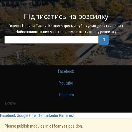
Підписатись на розсилку
Головні Новини Тижня. Кожного дня ми публікуємо десятки новин.
Найважливіші з них ми включаємо в щотижневу розсилку.
Facebook
Youtube
Telegram
©2026
Facebook
Google+
Twitter
Linkedin
Pinterest
Please publish modules in
offcanvas
position.