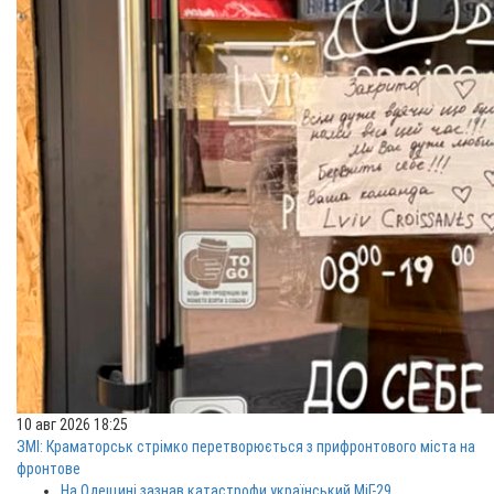
10 авг 2026 18:25
ЗМІ: Краматорськ стрімко перетворюється з прифронтового міста на
фронтове
На Одещині зазнав катастрофи український МіГ-29