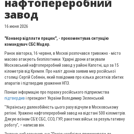
нафтопереробний
завод
16 июня 2026
"Конвеєр відплати працює", - прокоментував ситуацію
командувач СБС Мадяр.
Ранок вівторка, 16 червня, в Москві розпочався тривожно - місто
масово атакують безпілотники. Ударні дрони атакували
Московський нафтопереробний завод у районі Капотні, що за 15
кілометрів від Кремля. Про наліт дронів заявив мер російської
столиці Сергій Собянін, який повідомив про кілька десятків збитих
апаратів і підтвердив ураження НПЗ.
Пізніше інформацію про поразку російського підприємства
підтвердив
і президент України Володимир Зеленський.
"Українську далекобійність цього разу відчули в Московському
регіоні. Уражено нафтопереробний завод на відстані 500 кілометрів.
Дякую воїнам СБУ, СБС, ССО, ГУР, ракетних військ за результативну
роботу", – написав він.