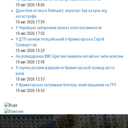
10 авг 2026 18:06
Дрон біля літака в Лейпцигу: аеропорт був за крок від
катастрофи
10 авг 2026 17:59
У Чернівцях заборонили прокат електросамокатів
10 авг 2026 17:52
У ДТП загинув поліцейський із Краматорська Сергій
Селіверстов
10 авг 2026 13:23
На розвіддронах ВМС Британії виявили китайські чипи-шпигуни
10 авг 2026 12:50
9 серпня росіяни вдарили по Краматорській громаді шість
разів
10 авг 2026 12:37
У Краматорську затримали блогера, який працював на ГРУ
10 авг 2026 10:53