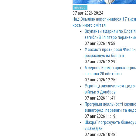
космос
07 авг 2026 20:24
Над Землею накопичилося 17 тися
космічного сміття
Окупанти вдарили по Слов'я
загиблий і п'ятеро поранени
07 авг 2026 19:58
У захисті проти росії Фінлян
розраховує на болота
07 авг 2026 12:29
6 серпня Краматорська гро
зазнала 20 обстрілів
07 авг 2026 12:25
Українці визначилися щодо
військ з Донбасу
07 авг 2026 11:41
Програми лояльності казино
винагород, переваги та нед
07 авг 2026 11:19
Шахраї погрожують бізнесу
«шахедів»
07 авг 2026 10:48