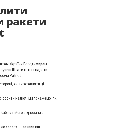
олити
и ракети
t
дентом України Володимиром
олучені Штати готові надати
рони Patriot.
тороні, як виготовляти ці
 робити Patriot, ми покажемо, як
 кабінеті його відносини з
до зараз», — заявив він.