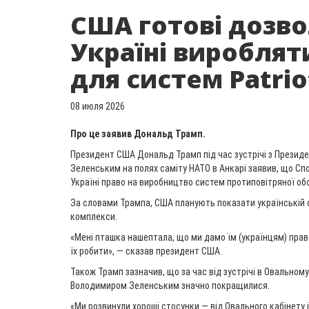
США готові дозв
Україні вироблят
для систем Patrio
08 июля 2026
Про це заявив Дональд Трамп.
Президент США Дональд Трамп під час зустрічі з Прези
Зеленським на полях саміту НАТО в Анкарі заявив, що Сп
Україні право на виробництво систем протиповітряної обо
За словами Трампа, США планують показати українській с
комплекси.
«Мені пташка нашептала, що ми дамо їм (українцям) право
їх робити», — сказав президент США.
Також Трамп зазначив, що за час від зустрічі в Овальному
Володимиром Зеленським значно покращилися.
«Ми розвинули хороші стосунки — від Овального кабінету і 