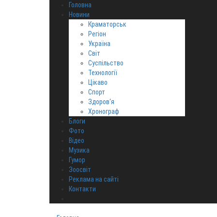
Головна
Новини
Краматорськ
Регіон
Україна
Світ
Суспільство
Технології
Цікаво
Спорт
Здоров‘я
Хронограф
Блоги
Фото
Відео
Музика
Гумор
Зоосвіт
Реклама на сайті
Контакти