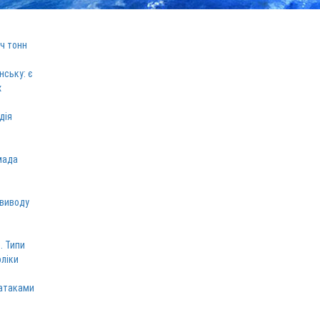
ч тонн
нську: є
х
дія
мада
 виводу
. Типи
оліки
 атаками