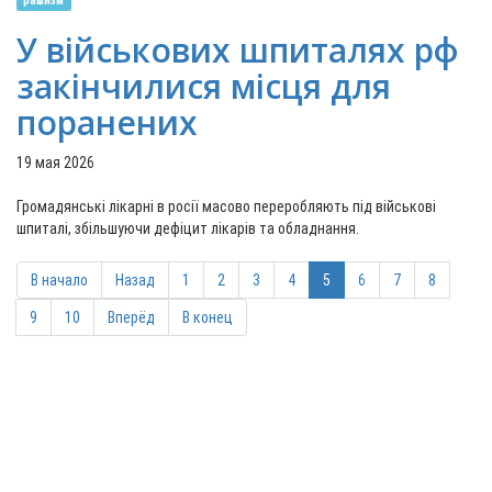
рашизм
У військових шпиталях рф
закінчилися місця для
поранених
19 мая 2026
Громадянські лікарні в росії масово переробляють під військові
шпиталі, збільшуючи дефіцит лікарів та обладнання.
В начало
Назад
1
2
3
4
5
6
7
8
9
10
Вперёд
В конец