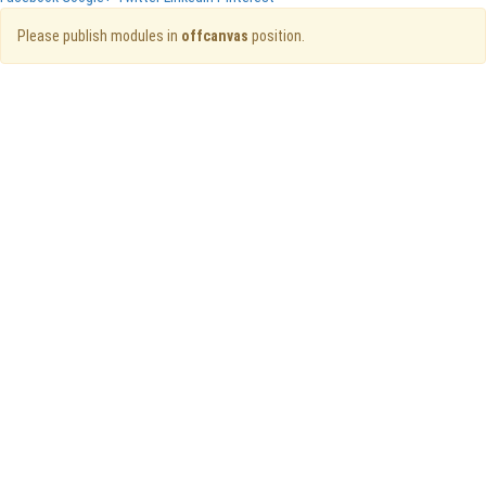
Please publish modules in
offcanvas
position.