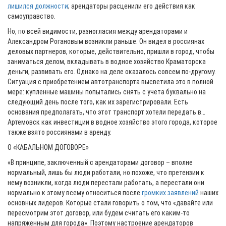
лишился должности
; арендаторы расценили его действия как
самоуправство.
Но, по всей видимости, разногласия между арендаторами и
Александром Рогановым возникли раньше. Он видел в россиянах
деловых партнеров, которые, действительно, пришли в город, чтобы
заниматься делом, вкладывать в водное хозяйство Краматорска
деньги, развивать его. Однако на деле оказалось совсем по-другому.
Ситуация с приобретением автотранспорта высветила это в полной
мере: купленные машины попытались снять с учета буквально на
следующий день после того, как их зарегистрировали. Есть
основания предполагать, что этот транспорт хотели передать в…
Артемовск как инвестиции в водное хозяйство этого города, которое
также взято россиянами в аренду.
О «КАБАЛЬНОМ ДОГОВОРЕ»
«В принципе, заключенный с арендаторами договор – вполне
нормальный, лишь бы люди работали, но похоже, что претензии к
нему возникли, когда люди перестали работать, а перестали они
нормально к этому всему относиться после
громких заявлений
наших
основных лидеров. Которые стали говорить о том, что «давайте или
пересмотрим этот договор, или будем считать его каким-то
напряженным для города». Поэтому настроение арендаторов