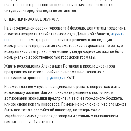
счастью, со стороны поставщика есть понимание сложности
ситуации, и город без воды не останется.
О ПЕРСПЕКТИВАХ ВОДОКАНАЛА
На внеочередной сессии горсовета 8 февраля, депутатам предстоит,
с учетом вердикта Хозяйственного суда Донецкой области,
изучить
вопрос
о пересмотре ранее принятого решения о ликвидации
коммунального предприятия «Краматорский водоканал». То есть, о
возвращении статус кво – на момент, когда водное хозяйство было
коммунальной собственностью городской громады.
Ждать возвращения Александра Роганова в кресло директора
предприятия не стоит – сейчас он нормально, успешно, с
пониманием процессов,
руководит
КАТП.
И самое главное – нужно принципиально решать вопрос: как жить
водоканалу дальше. Или же принимать решение о постоянном
дотировании экономики предприятия за счет городского бюджета,
или же снова искать инвестора. Причем не исключено, что это может
быть все тот же российский инвестор, но теперь уже с
«удобноваримым» для всех договором и реальным выполнением
взятых на себя обязательств.
________________