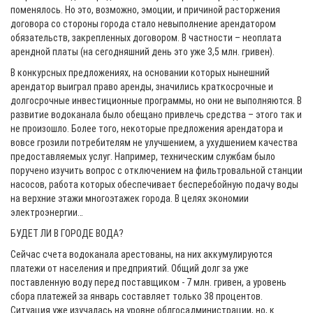
поменялось. Но это, возможно, эмоции, и причиной расторжения
договора со стороны города стало невыполнение арендатором
обязательств, закрепленных договором. В частности – неоплата
арендной платы (на сегодняшний день это уже 3,5 млн. гривен).
В конкурсных предложениях, на основании которых нынешний
арендатор выиграл право аренды, значились краткосрочные и
долгосрочные инвестиционные программы, но они не выполняются. В
развитие водоканала было обещано привлечь средства – этого так и
не произошло. Более того, некоторые предложения арендатора и
вовсе грозили потребителям не улучшением, а ухудшением качества
предоставляемых услуг. Например, техническим службам было
поручено изучить вопрос с отключением на фильтровальной станции
насосов, работа которых обеспечивает бесперебойную подачу воды
на верхние этажи многоэтажек города. В целях экономии
электроэнергии…
БУДЕТ ЛИ В ГОРОДЕ ВОДА?
Сейчас счета водоканала арестованы, на них аккумулируются
платежи от населения и предприятий. Общий долг за уже
поставленную воду перед поставщиком - 7 млн. гривен, а уровень
сбора платежей за январь составляет только 38 процентов.
Ситуация уже изучалась на уровне облгосадминистрации, но, к