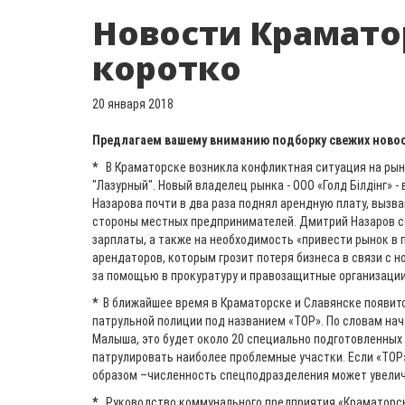
Новости Крамато
коротко
20 января 2018
Предлагаем вашему вниманию подборку свежих новос
*
В Краматорске возникла конфликтная ситуация на рын
"Лазурный". Новый владелец рынка - ООО «Голд Білдінг» 
Назарова почти в два раза поднял арендную плату, вызв
стороны местных предпринимателей. Дмитрий Назаров с
зарплаты, а также на необходимость «привести рынок в 
арендаторов, которым грозит потеря бизнеса в связи с 
за помощью в прокуратуру и правозащитные организации
*
В ближайшее время в Краматорске и Славянске появит
патрульной полиции под названием «ТОР». По словам на
Малыша, это будет около 20 специально подготовленных
патрулировать наиболее проблемные участки. Если «ТО
образом –численность спецподразделения может увелич
*
Руководство коммунального предприятия «Краматорск