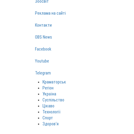
Зоосвіт
Реклама на сайті
Контакти
OBS News
Facebook
Youtube
Telegram
Краматорськ
Регіон
Україна
Суспільство
Цікаво
Технології
Спорт
Здоров‘я