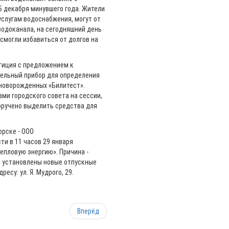
5 декабря минувшего года. Жители
слугам водоснабжения, могут от
водоканала, на сегодняшний день
смогли избавиться от долгов на
тиция с предложением к
ельный прибор для определения
новорожденных «Билитест».
ми городского совета на сессии,
поручено выделить средства для
рске - ООО
ти в 11 часов 29 января
епловую энергию». Причина -
 установлены новые отпускные
есу: ул. Я. Мудрого, 29.
Вперёд