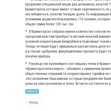
продлении специальной акции для должников, начатой 1
Краматорска, которые имеют старую задолженность по у
нее избавиться, оплатив текущие долги. По информации 
условиями акции воспользовались 110 человек, которые 
общую сумму более 120 тыс. грн.
*
В Краматорске собрала нужное количество голосов пе
городским властям приобрести автоматический измерит
условной концентрации билирубина в подкожных тканях 
Теперь петиция будет официально рассмотрена депутата
и в случае одобрения, финуправлению горсовета будет 
покупки прибора.
*
Руководство крупнейшего поставщика тепла в Крамато
«Краматорсктеплоэнерго» - объявило о намерении провес
общественных слушаний по «корректировке тарифов на т
постановление Нацкомисии, которым предприятию были
цены на электроэнергию и тепло. Встреча состоится по адр
новости
Назад