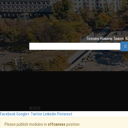
Головні Новини Тижня. 
©2026
Facebook
Google+
Twitter
Linkedin
Pinterest
Please publish modules in
offcanvas
position.