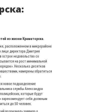
рска:
тей из жизни Краматорска.
ке, расположенном в микрорайоне
- в лице директора Дмитрия
ав острое недовольство со
сылается на рост минимальной
порядок». Несколько десятков
новшествами, намерены обратиться
.
ся новое подразделение
чальника службы Александра
 полицейских, которые будут
Р» зарекомендует себя должным
иться до 50 человек.
ий водоканал» заявило о