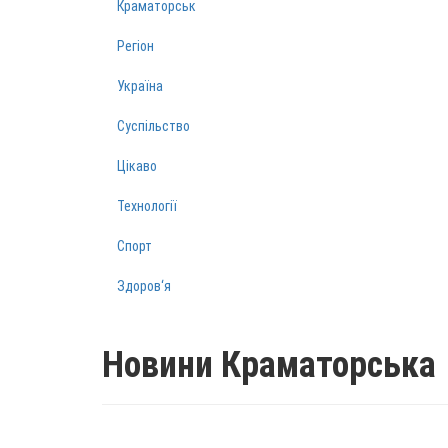
Краматорськ
Регіон
Україна
Суспільство
Цікаво
Технології
Спорт
Здоров‘я
Новини Краматорська