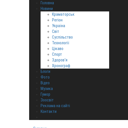
Головна
Новини
Краматорськ
Регіон
Україна
Світ
Суспільство
Технології
Цікаво
Спорт
Здоров‘я
Хронограф
Блоги
Фото
Відео
Музика
Гумор
Зоосвіт
Реклама на сайті
Контакти