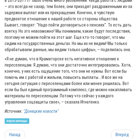
в 2015-2017 гг. было очень много увольнений. «Ведь работа с людьми
– это всегда не сахар, тем более, они приходят раздраженными из-за
задержки выплат или их прекращения. Конечно, я чувствую
предвзятое отношение к нашей работе со стороны общества.
Бывает, говорят: "Надо пойти договориться о пенсиях". То есть дать
взятку. Но это невозможно! Мы понимаем, какие будут последствия,
поэтому не можем пойти на этот шаг. Еще кто-то говорит, что мы
сидим на государственных деньгах. Но мы их не видим! Мы только
обрабатываем данные, мы видим только цифры», – поделилась она.
«Я не думаю, что в Краматорске есть негативное отношение к
переселенцам. Я думаю, что они достаточно интегрировались. Хотя,
конечно, у них есть ощущение того, что они не нужны. Вот если бы
помочь им с работой и жильем, повысить выплаты… И все же на
сегодня ситуация с переселенцами более или менее решилась. Вот
если бы был единый программный комплекс, где можно накапливать
материалы по переселенцам. Потому что сейчас у каждого
управления соцзащиты свое», – сказала Игнатенко.
Источник:
"Донецкие новости"
переселенцы
Назад
Вперёд