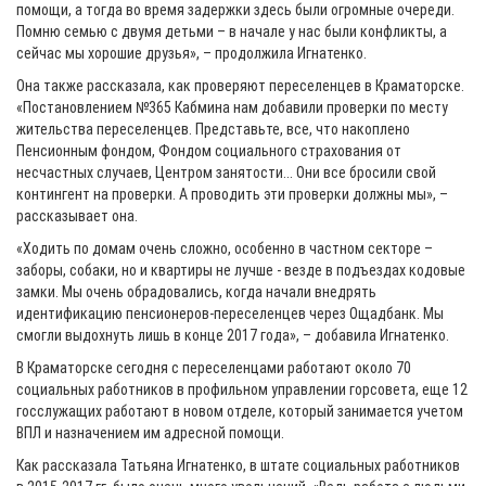
помощи, а тогда во время задержки здесь были огромные очереди.
Помню семью с двумя детьми – в начале у нас были конфликты, а
сейчас мы хорошие друзья», – продолжила Игнатенко.
Она также рассказала, как проверяют переселенцев в Краматорске.
«Постановлением №365 Кабмина нам добавили проверки по месту
жительства переселенцев. Представьте, все, что накоплено
Пенсионным фондом, Фондом социального страхования от
несчастных случаев, Центром занятости... Они все бросили свой
контингент на проверки. А проводить эти проверки должны мы», –
рассказывает она.
«Ходить по домам очень сложно, особенно в частном секторе –
заборы, собаки, но и квартиры не лучше - везде в подъездах кодовые
замки. Мы очень обрадовались, когда начали внедрять
идентификацию пенсионеров-переселенцев через Ощадбанк. Мы
смогли выдохнуть лишь в конце 2017 года», – добавила Игнатенко.
В Краматорске сегодня с переселенцами работают около 70
социальных работников в профильном управлении горсовета, еще 12
госслужащих работают в новом отделе, который занимается учетом
ВПЛ и назначением им адресной помощи.
Как рассказала Татьяна Игнатенко, в штате социальных работников