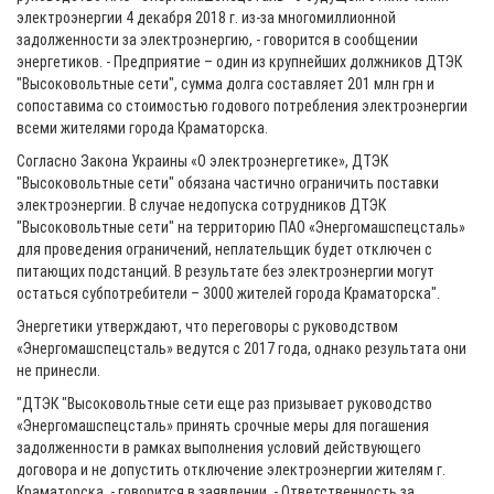
электроэнергии 4 декабря 2018 г. из-за многомиллионной
задолженности за электроэнергию, - говорится в сообщении
энергетиков. - Предприятие – один из крупнейших должников ДТЭК
"Высоковольтные сети", сумма долга составляет 201 млн грн и
сопоставима со стоимостью годового потребления электроэнергии
всеми жителями города Краматорска.
Согласно Закона Украины «О электроэнергетике», ДТЭК
"Высоковольтные сети" обязана частично ограничить поставки
электроэнергии. В случае недопуска сотрудников ДТЭК
"Высоковольтные сети" на территорию ПАО «Энергомашспецсталь»
для проведения ограничений, неплательщик будет отключен с
питающих подстанций. В результате без электроэнергии могут
остаться субпотребители – 3000 жителей города Краматорска".
Энергетики утверждают, что переговоры с руководством
«Энергомашспецсталь» ведутся с 2017 года, однако результата они
не принесли.
"ДТЭК "Высоковольтные сети еще раз призывает руководство
«Энергомашспецсталь» принять срочные меры для погашения
задолженности в рамках выполнения условий действующего
договора и не допустить отключение электроэнергии жителям г.
Краматорска, - говорится в заявлении. - Ответственность за