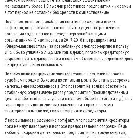
рабочем режиме предприятия. Благодаря эффективному
менеджменту, более 1,5 тысячи работников предприятия и их семьи
в тот период не остались без средств к существованию.
После постепенного ослабления негативных экономических
эффектов, остро стал вопрос оплаты текущего потребления и
погашения задолженности перед энергоснабжающими
организациями. В частности, за 2017-2018 г.г. предприятием
«Энергомашспецсталь» за потребленную электроэнергию в пользу
ДТЭК было уплачено 213,5 млн грн. Однако, погасить кредиторскую
задолженность единоразово и в полном объеме по сегодняшний день
не представляется возможным.
Поэтому наше предприятие заинтересовано в решении вопроса в
судебном порядке. Выходом из ситуации могла бы стать рассрочка
на погашение задолженности. Это позволит не только обеспечить
стабильную оперативную работу предприятия (производственный
цикл, заработные платы, уплата в полном объеме налогов и т.д.), но и
гарантировать погашение задолженности в срок, в чем мы
заинтересованы так же, как и предприятия-кредиторы.
У нас вызывает недоумение тот факт, что предприятия-кредиторы
пока не идут навстречу в вопросе предоставления отсрочки. Ведь
любая блокировка деятельности предприятия, в первую очередь,