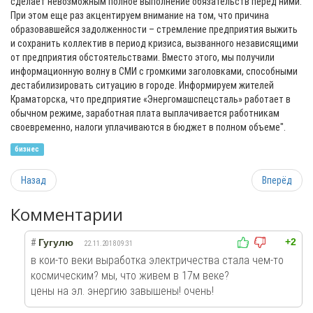
сделает невозможным полное выполнение обязательств перед ними.
При этом еще раз акцентируем внимание на том, что причина
образовавшейся задолженности – стремление предприятия выжить
и сохранить коллектив в период кризиса, вызванного независящими
от предприятия обстоятельствами. Вместо этого, мы получили
информационную волну в СМИ с громкими заголовками, способными
дестабилизировать ситуацию в городе. Информируем жителей
Краматорска, что предприятие «Энергомашспецсталь» работает в
обычном режиме, заработная плата выплачивается работникам
своевременно, налоги уплачиваются в бюджет в полном объеме".
бизнес
Назад
Вперёд
Комментарии
+2
#
Гугулю
22.11.2018 09:31
в кои-то веки выработка электричества стала чем-то
космическим? мы, что живем в 17м веке?
цены на эл. энергию завышены! очень!