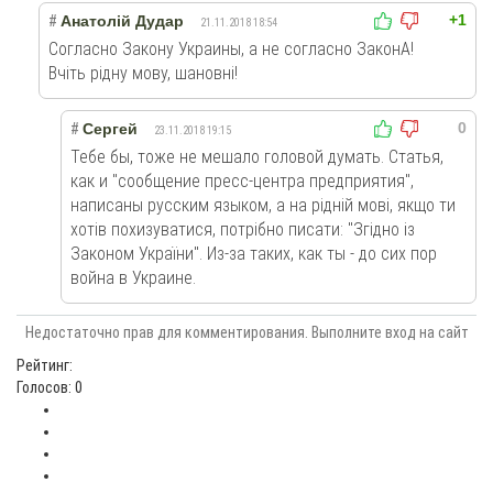
+1
#
Анатолій Дудар
21.11.2018 18:54
Согласно Закону Украины, а не согласно ЗаконА!
Вчіть рідну мову, шановні!
0
#
Сергей
23.11.2018 19:15
Тебе бы, тоже не мешало головой думать. Статья,
как и "сообщение пресс-центра предприятия",
написаны русским языком, а на рiднiй мовi, якщо ти
хотів похизуватися, потрібно писати: "Згідно із
Законом України". Из-за таких, как ты - до сих пор
война в Украине.
Недостаточно прав для комментирования. Выполните вход на сайт
Рейтинг:
Голосов: 0