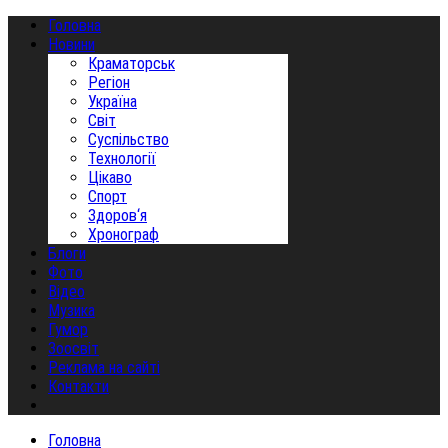
Головна
Новини
Краматорськ
Регіон
Україна
Світ
Суспільство
Технології
Цікаво
Спорт
Здоров‘я
Хронограф
Блоги
Фото
Відео
Музика
Гумор
Зоосвіт
Реклама на сайті
Контакти
Головна