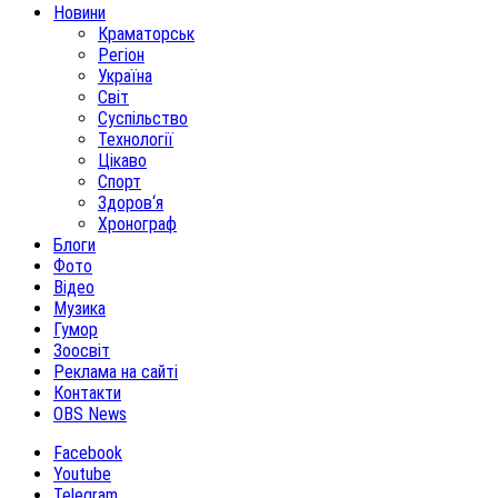
Новини
Краматорськ
Регіон
Україна
Світ
Суспільство
Технології
Цікаво
Спорт
Здоров‘я
Хронограф
Блоги
Фото
Відео
Музика
Гумор
Зоосвіт
Реклама на сайті
Контакти
OBS News
Facebook
Youtube
Telegram