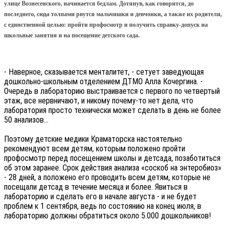
улице Вознесенского, начинается бедлам. Дотянув, как говорится, до
последнего, сюда толпами рвутся мальчишки и девчонки, а также их родители,
с единственной целью: пройти профосмотр и получить справку-допуск на
школьные занятия и на посещение детского сада.
- Наверное, сказывается менталитет, - сетует заведующая
дошкольно-школьным отделением ДТМО Алла Кочергина. -
Очередь в лабораторию выстраивается с первого по четвертый
этаж, все нервничают, и никому почему-то нет дела, что
лаборатория просто технически может сделать в день не более
50 анализов...
Поэтому детские медики Краматорска настоятельно
рекомендуют всем детям, которым положено пройти
профосмотр перед посещением школы и детсада, позаботиться
об этом заранее. Срок действия анализа «соскоб на энтеробиоз»
- 28 дней, а положено его проводить всем детям, которые не
посещали детсад в течение месяца и более. Явиться в
лабораторию и сделать его в начале августа - и не будет
проблем к 1 сентября, ведь по состоянию на конец июля, в
лабораторию должны обратиться около 5.000 дошкольников!