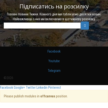
Підписатись на розсилку
Головні Новини Тижня. Кожного дня ми публікуємо десятки новин.
Найважливіші з них ми включаємо в щотижневу розсилку.
Facebook
Youtube
Telegram
©2026
Facebook
Google+
Twitter
Linkedin
Pinterest
Please publish modules in
offcanvas
position.