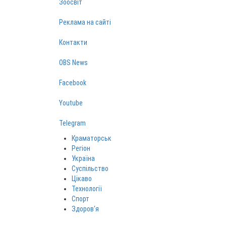
Зоосвіт
Реклама на сайті
Контакти
OBS News
Facebook
Youtube
Telegram
Краматорськ
Регіон
Україна
Суспільство
Цікаво
Технології
Спорт
Здоров‘я