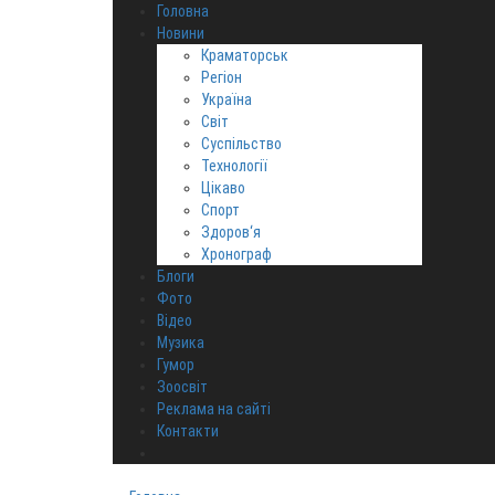
Головна
Новини
Краматорськ
Регіон
Україна
Світ
Суспільство
Технології
Цікаво
Спорт
Здоров‘я
Хронограф
Блоги
Фото
Відео
Музика
Гумор
Зоосвіт
Реклама на сайті
Контакти