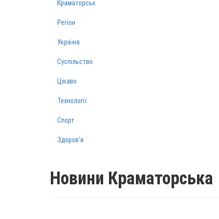
Краматорськ
Регіон
Україна
Суспільство
Цікаво
Технології
Спорт
Здоров‘я
Новини Краматорська