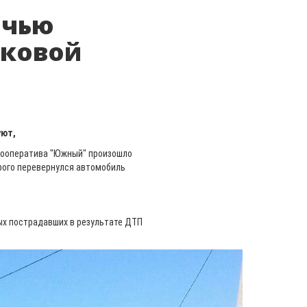
очью
гковой
уют,
окооператива "Южный" произошло
рого перевернулся автомобиль
х пострадавших в результате ДТП