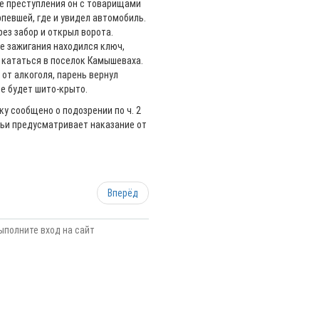
е преступления он с товарищами
певшей, где и увидел автомобиль.
рез забор и открыл ворота.
ке зажигания находился ключ,
 кататься в поселок Камышеваха.
 от алкоголя, парень вернул
се будет шито-крыто.
у сообщено о подозрении по ч. 2
атьи предусматривает наказание от
Вперёд
ыполните вход на сайт