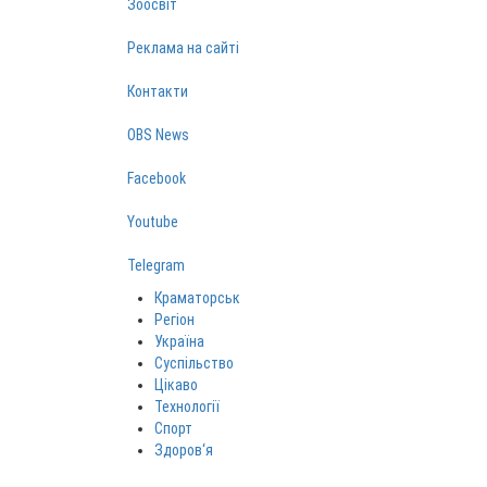
Зоосвіт
Реклама на сайті
Контакти
OBS News
Facebook
Youtube
Telegram
Краматорськ
Регіон
Україна
Суспільство
Цікаво
Технології
Спорт
Здоров‘я