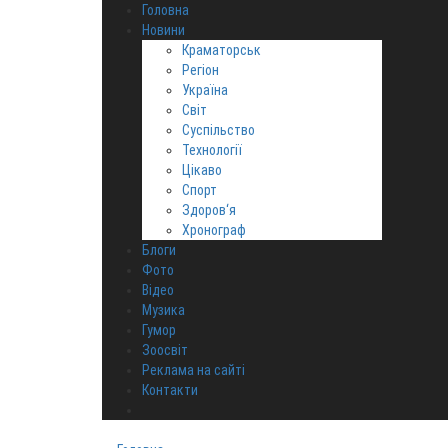
Головна
Новини
Краматорськ
Регіон
Україна
Світ
Суспільство
Технології
Цікаво
Спорт
Здоров‘я
Хронограф
Блоги
Фото
Відео
Музика
Гумор
Зоосвіт
Реклама на сайті
Контакти