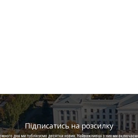
Підписатись на розсилку
Кожного дня ми публікуємо десятки новин. Найважливіші з них ми включаєм