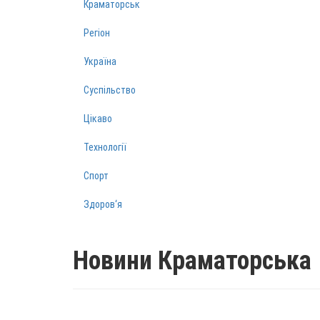
Краматорськ
Регіон
Україна
Суспільство
Цікаво
Технології
Спорт
Здоров‘я
Новини Краматорська