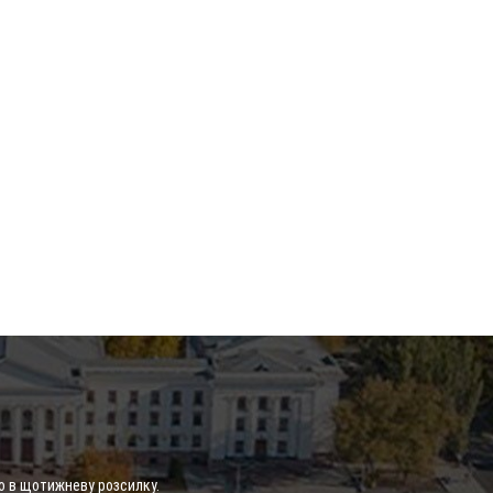
о в щотижневу розсилку.