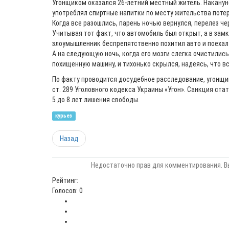
Угонщиком оказался 26-летний местный житель. Наканун
употреблял спиртные напитки по месту жительства потер
Когда все разошлись, парень ночью вернулся, перелез че
Учитывая тот факт, что автомобиль был открыт, а в зам
злоумышленник беспрепятственно похитил авто и поехал
А на следующую ночь, когда его мозги слегка очистились
похищенную машину, и тихонько скрылся, надеясь, что в
По факту проводится досудебное расследование, угонщик
ст. 289 Уголовного кодекса Украины «Угон». Санкция ст
5 до 8 лет лишения свободы.
курьез
Назад
Недостаточно прав для комментирования. В
Рейтинг:
Голосов: 0