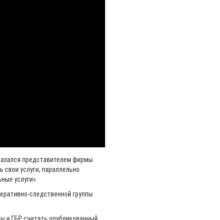
оказался представителем фирмы
ь свои услуги, параллельно
ные услуги».
перативно-следственной группы
ны и ГБР считать опубликованный