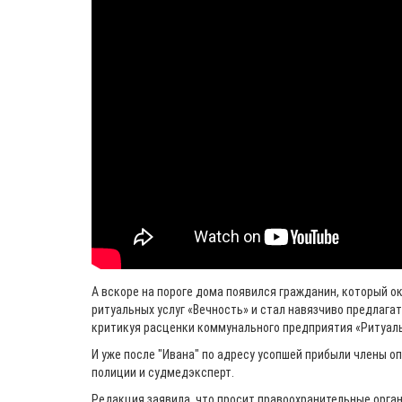
А вскоре на пороге дома появился гражданин, который 
ритуальных услуг «Вечность» и стал навязчиво предлагат
критикуя расценки коммунального предприятия «Ритуаль
И уже после "Ивана" по адресу усопшей прибыли члены о
полиции и судмедэксперт.
Редакция заявила, что просит правоохранительные орга