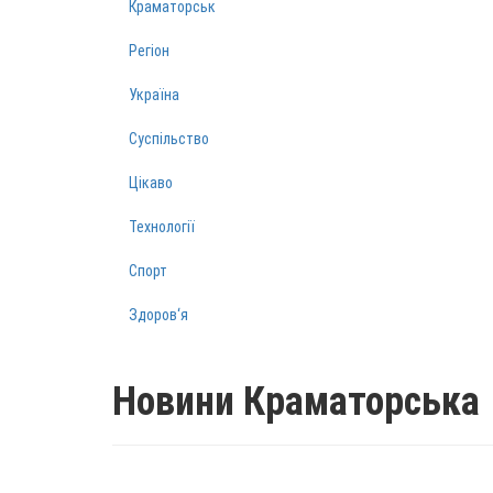
Краматорськ
Регіон
Україна
Суспільство
Цікаво
Технології
Спорт
Здоров‘я
Новини Краматорська