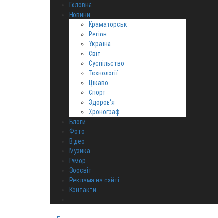
Головна
Новини
Краматорськ
Регіон
Україна
Світ
Суспільство
Технології
Цікаво
Спорт
Здоров‘я
Хронограф
Блоги
Фото
Відео
Музика
Гумор
Зоосвіт
Реклама на сайті
Контакти