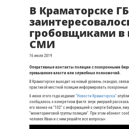
В Краматорске Г
заинтересовалос
гробовщиками в п
СМИ
16 июля 2019
Оперативные контакты полиции с похоронными бюро
превышение власти или служебных полномочий.
В Краматорске выходит на новый уровень скандал, свя
практикой местной полиции информировать похоронные 
6 июня этого года издание
"Новости Краматорска"
опубли
сообщалось о конкретном факте: внук умершей рассказал
его звонке на "102" с информацией о смерти бабушки, ему
"мониторинговой группы полиции". При этом абонент со
человек Иван и с ним решайте все вопросы».