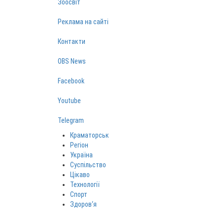
Зоосвіт
Реклама на сайті
Контакти
OBS News
Facebook
Youtube
Telegram
Краматорськ
Регіон
Україна
Суспільство
Цікаво
Технології
Спорт
Здоров‘я