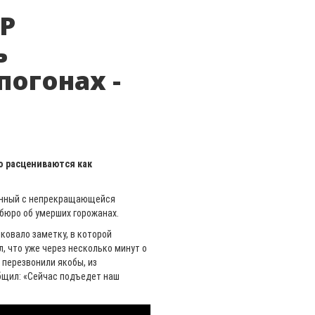
БР
ь
огонах -
 расцениваются как
занный с непрекращающейся
бюро об умерших горожанах.
ковало заметку, в которой
, что уже через несколько минут о
 перезвонили якобы, из
общил: «Сейчас подъедет наш