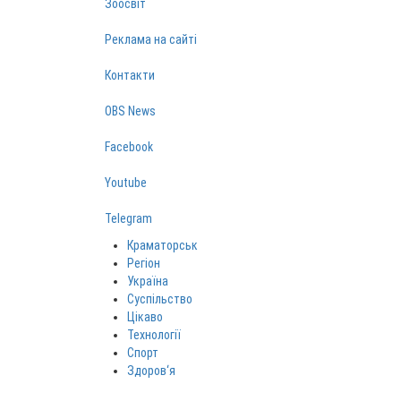
Зоосвіт
Реклама на сайті
Контакти
OBS News
Facebook
Youtube
Telegram
Краматорськ
Регіон
Україна
Суспільство
Цікаво
Технології
Спорт
Здоров‘я