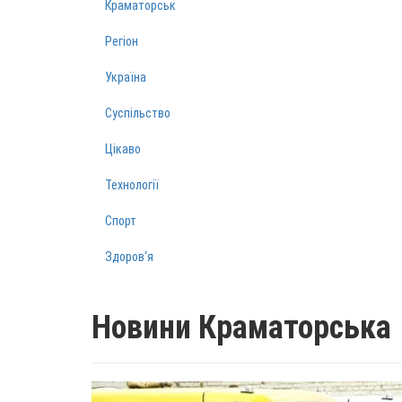
Краматорськ
Регіон
Україна
Суспільство
Цікаво
Технології
Спорт
Здоров‘я
Новини Краматорська