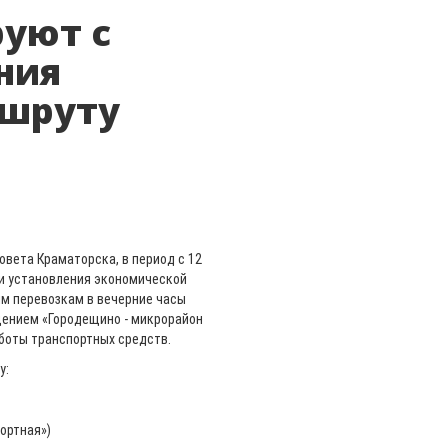
уют с
ния
ршруту
овета Краматорска, в период с 12
 и установления экономической
м перевозкам в вечерние часы
ением «Городещино - микрорайон
аботы транспортных средств.
у:
ортная»)