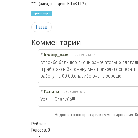
** - (заезд в в депо КП «КТТУ»)
транспорт
Назад
Комментарии
#
krutoy_sam
16.08.2019 13:27
спасибо большое очень замечательно сделали
я работаю в 3ю смену мне приходилось ехать н
работу на 00 00,спасибо очень хорошо
#
Галина
08.08.2019 16:12
Ура!!!!!! Спасибо!!!
Недостаточно прав для комментирования. В
Рейтинг:
Голосов: 0