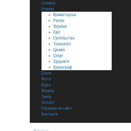
Головна
Новини
Краматорськ
Регіон
Україна
Світ
Суспільство
Технології
Цікаво
Спорт
Здоров‘я
Хронограф
Блоги
Фото
Відео
Музика
Гумор
Зоосвіт
Реклама на сайті
Контакти