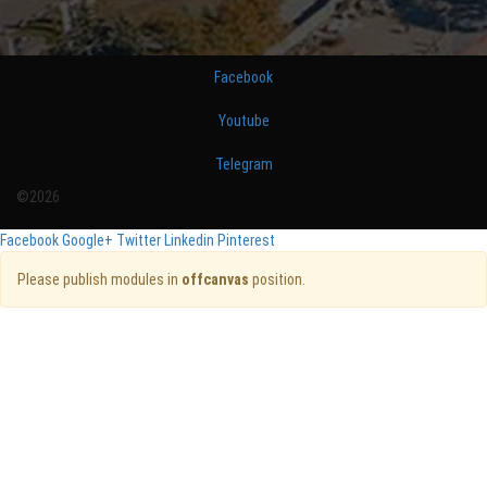
Facebook
Youtube
Telegram
©2026
Facebook
Google+
Twitter
Linkedin
Pinterest
Please publish modules in
offcanvas
position.