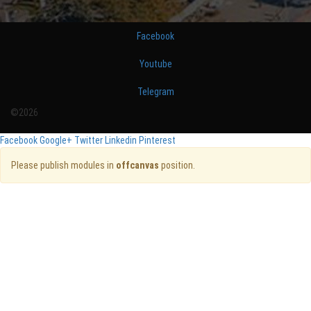
Facebook
Youtube
Telegram
©2026
Facebook
Google+
Twitter
Linkedin
Pinterest
Please publish modules in
offcanvas
position.