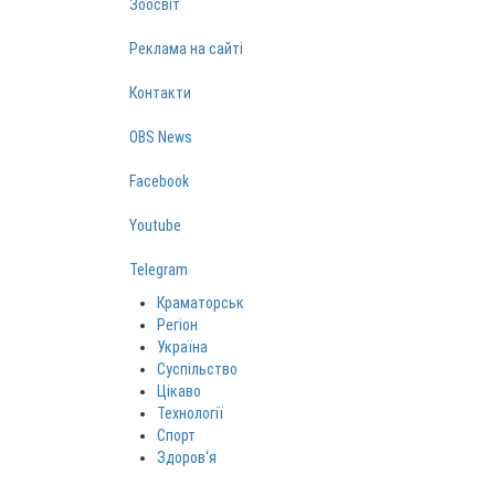
Зоосвіт
Реклама на сайті
Контакти
OBS News
Facebook
Youtube
Telegram
Краматорськ
Регіон
Україна
Суспільство
Цікаво
Технології
Спорт
Здоров‘я