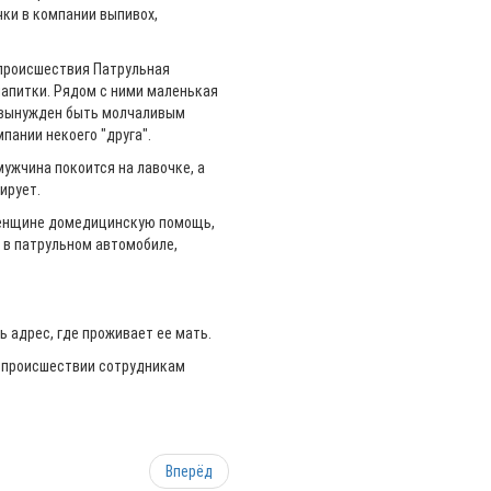
ки в компании выпивох,
 происшествия Патрульная
апитки. Рядом с ними маленькая
к вынужден быть молчаливым
пании некоего "друга".
мужчина покоится на лавочке, а
гирует.
 женщине домедицинскую помощь,
и в патрульном автомобиле,
 адрес, где проживает ее мать.
о происшествии сотрудникам
Вперёд