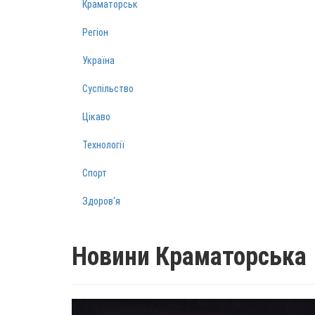
Краматорськ
Регіон
Україна
Суспільство
Цікаво
Технології
Спорт
Здоров‘я
Новини Краматорська