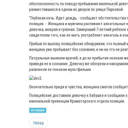
обеспокоенность по поводу пребывания маленькой девоч
разместившихся в одном из дворов по улице Парковой.
"Глубокая ночь. Идет дождь, - сообщает обстоятельства
полиция. - Женщина и мужчина распивают алкогольные н
девочка, мокрая и грязная. Замерзший 7-летний ребено
свидетелем того, как ее мать употребляет алкоголь в ком
Прибыв по вызову, полицейские обнаружили, что пьяный 
женщина уже пребывает без сознания, и ни на что не реа
Патрульные вызвали врачей, а до их прибытия оказали
приведя ее в сознание. Девочку же обогрели и накормил
развлекли ее показом мультфильма.
Окончательно придя в чувства, женщина смогла сообщить
Полицейские доставили девочку к бабушке и сообщили 
ювенальной превенции Краматорского отдела полиции.
ситуация
Назад