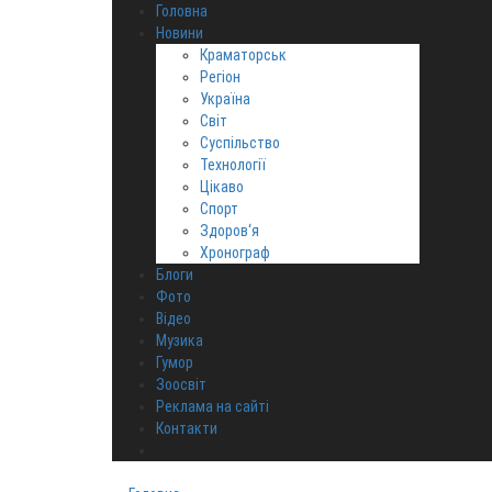
Головна
Новини
Краматорськ
Регіон
Україна
Світ
Суспільство
Технології
Цікаво
Спорт
Здоров‘я
Хронограф
Блоги
Фото
Відео
Музика
Гумор
Зоосвіт
Реклама на сайті
Контакти