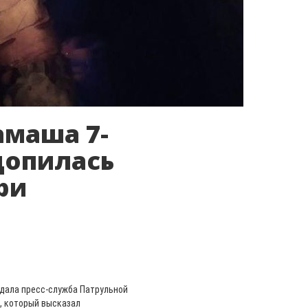
амаша 7-
допилась
ри
едала пресс-служба Патрульной
, который высказал