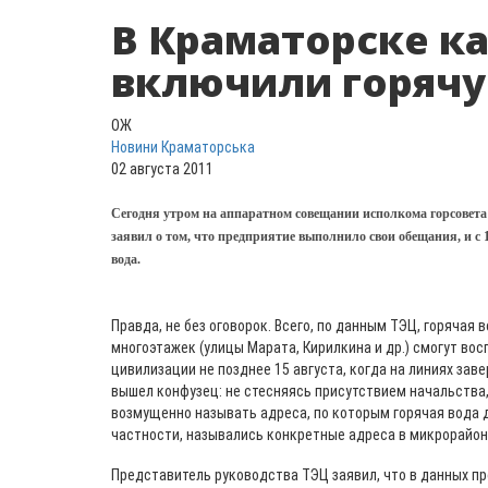
В Краматорске к
включили горячу
ОЖ
Новини Краматорська
02 августа 2011
Сегодня утром на аппаратном совещании исполкома горсовета
заявил о том, что предприятие выполнило свои обещания, и с 1
вода.
Правда, не без оговорок. Всего, по данным ТЭЦ, горячая в
многоэтажек (улицы Марата, Кирилкина и др.) смогут во
цивилизации не позднее 15 августа, когда на линиях зав
вышел конфузец: не стесняясь присутствием начальства
возмущенно называть адреса, по которым горячая вода до
частности, назывались конкретные адреса в микрорайон
Представитель руководства ТЭЦ заявил, что в данных п