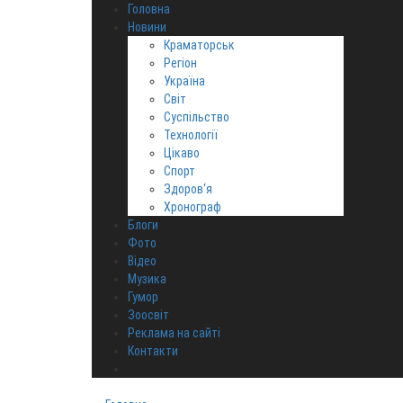
Головна
Новини
Краматорськ
Регіон
Україна
Світ
Суспільство
Технології
Цікаво
Спорт
Здоров‘я
Хронограф
Блоги
Фото
Відео
Музика
Гумор
Зоосвіт
Реклама на сайті
Контакти