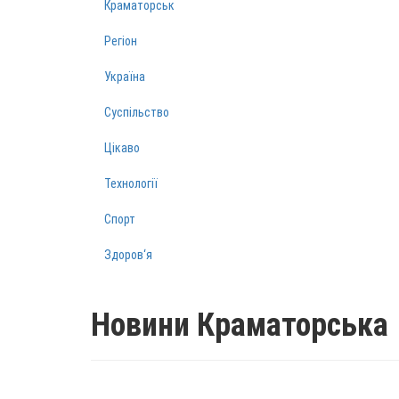
Краматорськ
Регіон
Україна
Суспільство
Цікаво
Технології
Спорт
Здоров‘я
Новини Краматорська