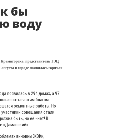
ак бы
ю воду
 Краматорска, представитель ТЭЦ
 августа в городе появилась горячая
ода появилась в 294 домах, а 97
спользоваться этим благом
ершатся ремонтные работы. Но
, участники совещания стали
лжна быть, но её - нет! В
е «Даманский».
роблемах виновны ЖЭКи,