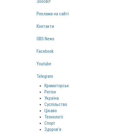
Зоосвіт
Реклама на сайті
Контакти
OBS News
Facebook
Youtube
Telegram
Краматорськ
Регіон
Україна
Суспільство
Цікаво
Технології
Спорт
Здоров‘я