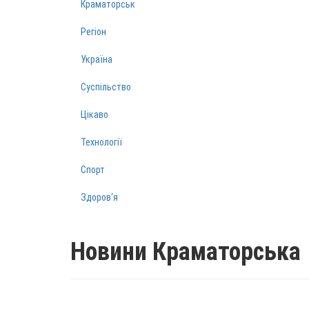
Краматорськ
Регіон
Україна
Суспільство
Цікаво
Технології
Спорт
Здоров‘я
Новини Краматорська