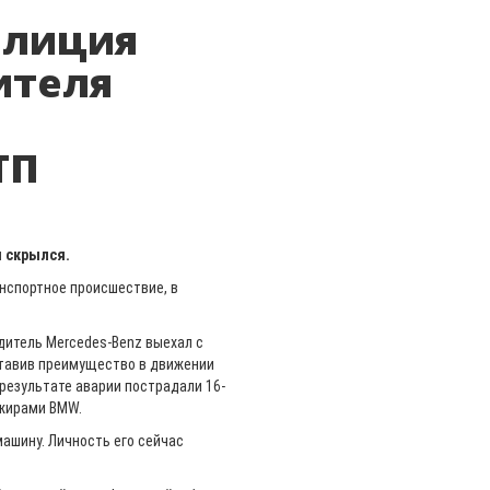
олиция
ителя
ТП
и скрылся.
нспортное происшествие, в
дитель Mercedes-Benz выехал с
оставив преимущество в движении
результате аварии пострадали 16-
ажирами BMW.
машину. Личность его сейчас