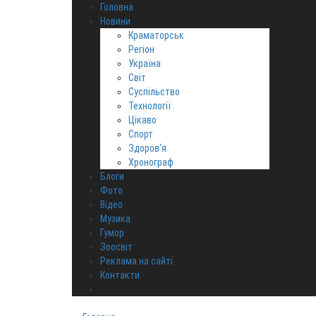
Головна
Новини
Краматорськ
Регіон
Україна
Світ
Суспільство
Технології
Цікаво
Спорт
Здоров‘я
Хронограф
Блоги
Фото
Відео
Музика
Гумор
Зоосвіт
Реклама на сайті
Контакти