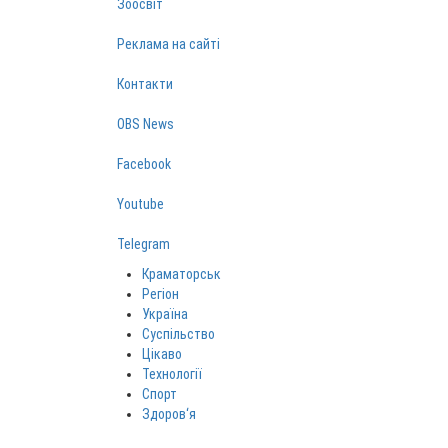
Зоосвіт
Реклама на сайті
Контакти
OBS News
Facebook
Youtube
Telegram
Краматорськ
Регіон
Україна
Суспільство
Цікаво
Технології
Спорт
Здоров‘я