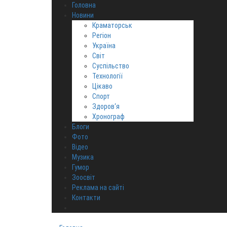
Головна
Новини
Краматорськ
Регіон
Україна
Світ
Суспільство
Технології
Цікаво
Спорт
Здоров‘я
Хронограф
Блоги
Фото
Відео
Музика
Гумор
Зоосвіт
Реклама на сайті
Контакти