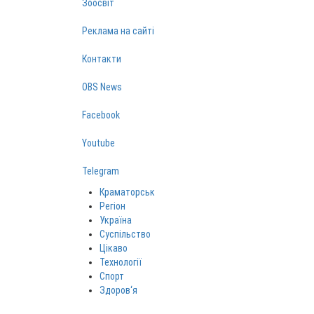
Зоосвіт
Реклама на сайті
Контакти
OBS News
Facebook
Youtube
Telegram
Краматорськ
Регіон
Україна
Суспільство
Цікаво
Технології
Спорт
Здоров‘я