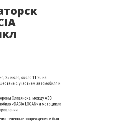
аторск
CIA
икл
, 25 июля, около 11.20 на
шествие с участием автомобиля и
тороны Славянска, между АЗС
мобиля «DACIA LOGAN» и мотоцикла
правлении.
учил телесные повреждения и был