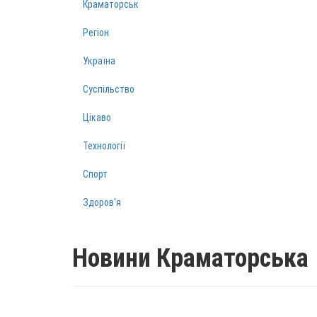
Краматорськ
Регіон
Україна
Суспільство
Цікаво
Технології
Спорт
Здоров‘я
Новини Краматорська