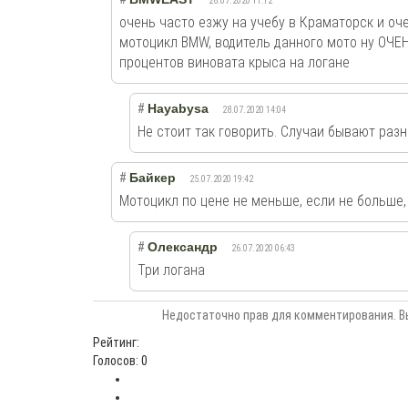
26.07.2020 11:12
очень часто езжу на учебу в Краматорск и оч
мотоцикл BMW, водитель данного мото ну ОЧЕН
процентов виновата крыса на логане
#
Hayabysa
28.07.2020 14:04
Не стоит так говорить. Случаи бывают разн
#
Байкер
25.07.2020 19:42
Мотоцикл по цене не меньше, если не больше,
#
Олександр
26.07.2020 06:43
Три логана
Недостаточно прав для комментирования. В
Рейтинг:
Голосов: 0