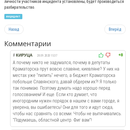
личности участников инцидента установлены, будет производиться
разбирательство.
инцидент
Назад
Вперёд
Комментарии
+8
#
КИРУЦА
28.09.2020 15:37
А почему никто не задумался, почему в депутаты
Краматорска прут вовсю славяне, киевляне? У них на
местах уже "пилить" нечего, а бюджет Краматорска
побольше Славянского, давай обдерем их?! Я только
так понимаю. Поэтому думать надо хорошо перед
голосованием! И еще. Если кто думает, что
иногородним нужен порядок в нашем с вами городе, я
уверена, вы ошибаетесь! Они для того и идут сюда,
чтобы нас сравнять со всеми. Чтобы не выпячивались.
"Подумаешь, областной центр. Фиг вам"!