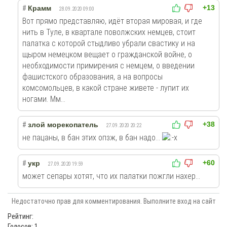
+13
#
Крамм
28.09.2020 09:00
Вот прямо представляю, идёт вторая мировая, и где
нить в Туле, в квартале поволжских немцев, стоит
палатка с которой стыдливо убрали свастику и на
щыром немецком вещает о гражданской войне, о
необходимости примирения с немцем, о введении
фашистского образования, а на вопросы
комсомольцев, в какой стране живете - лупит их
ногами. Мм...
+38
#
злой морекопатель
27.09.2020 20:22
не пацаны, в бан этих опзж, в бан надо...
+60
#
укр
27.09.2020 19:59
может сепары хотят, что их палатки пожгли нахер...
Недостаточно прав для комментирования. Выполните вход на сайт
Рейтинг:
Голосов: 1