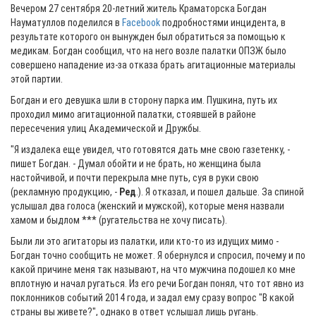
Вечером 27 сентября 20-летний житель Краматорска Богдан
Науматуллов поделился в
Facebook
подробностями инцидента, в
результате которого он вынужден был обратиться за помощью к
медикам. Богдан сообщил, что на него возле палатки ОПЗЖ было
совершено нападение из-за отказа брать агитационные материалы
этой партии.
Богдан и его девушка шли в сторону парка им. Пушкина, путь их
проходил мимо агитационной палатки, стоявшей в районе
пересечения улиц Академической и Дружбы.
"Я издалека еще увидел, что готовятся дать мне свою газетенку, -
пишет Богдан. - Думал обойти и не брать, но женщина была
настойчивой, и почти перекрыла мне путь, суя в руки свою
(рекламную продукцию, -
Ред
.). Я отказал, и пошел дальше. За спиной
услышал два голоса (женский и мужской), которые меня назвали
хамом и быдлом *** (ругательства не хочу писать).
Были ли это агитаторы из палатки, или кто-то из идущих мимо -
Богдан точно сообщить не может. Я обернулся и спросил, почему и по
какой причине меня так называют, на что мужчина подошел ко мне
вплотную и начал ругаться. Из его речи Богдан понял, что тот явно из
поклонников событий 2014 года, и задал ему сразу вопрос "В какой
страны вы живете?", однако в ответ услышал лишь ругань.