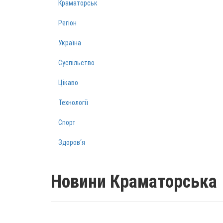
Краматорськ
Регіон
Україна
Суспільство
Цікаво
Технології
Спорт
Здоров‘я
Новини Краматорська