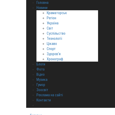
Головна
Новини
Краматорськ
Регіон
Україна
Світ
Суспільство
Технології
Цікаво
Спорт
Здоров‘я
Хронограф
Блоги
Фото
Відео
Музика
Гумор
Зоосвіт
Реклама на сайті
Контакти