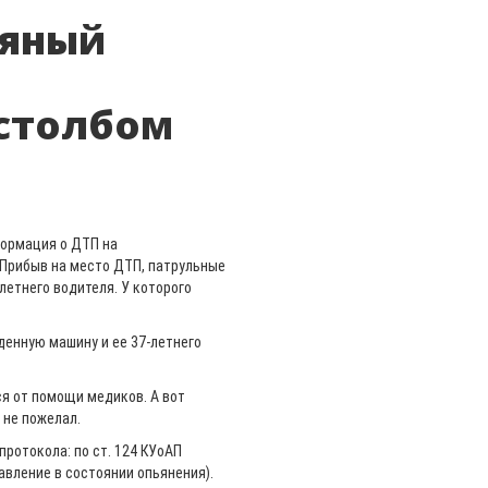
ьяный
 столбом
формация о ДТП на
 Прибыв на место ДТП, патрульные
летнего водителя. У которого
денную машину и ее 37-летнего
ся от помощи медиков. А вот
 не пожелал.
ротокола: по ст. 124 КУоАП
авление в состоянии опьянения).