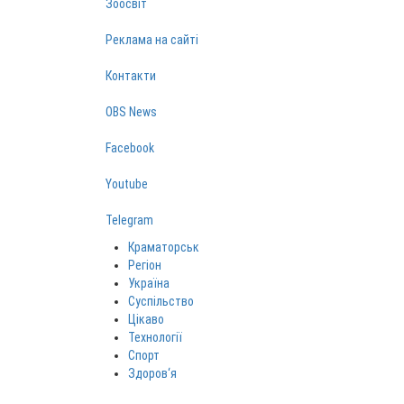
Зоосвіт
Реклама на сайті
Контакти
OBS News
Facebook
Youtube
Telegram
Краматорськ
Регіон
Україна
Суспільство
Цікаво
Технології
Спорт
Здоров‘я