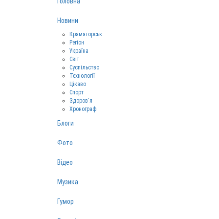
Головна
Новини
Краматорськ
Регіон
Україна
Світ
Суспільство
Технології
Цікаво
Спорт
Здоров‘я
Хронограф
Блоги
Фото
Відео
Музика
Гумор