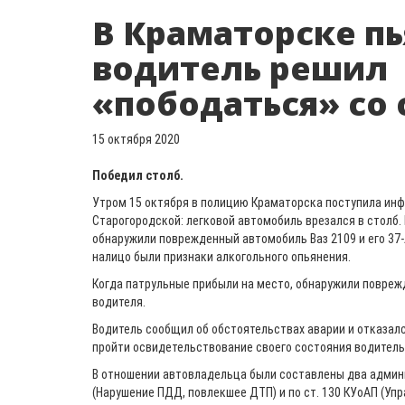
В Краматорске п
водитель решил
«пободаться» со
15 октября 2020
Победил столб.
Утром 15 октября в полицию Краматорска поступила ин
Старогородской: легковой автомобиль врезался в столб.
обнаружили поврежденный автомобиль Ваз 2109 и его 37-
налицо были признаки алкогольного опьянения.
Когда патрульные прибыли на место, обнаружили повреж
водителя.
Водитель сообщил об обстоятельствах аварии и отказал
пройти освидетельствование своего состояния водитель
В отношении автовладельца были составлены два админп
(Нарушение ПДД, повлекшее ДТП) и по ст. 130 КУоАП (Упр