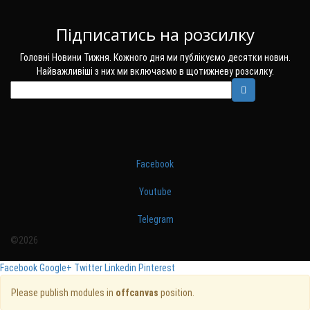
Підписатись на розсилку
Головні Новини Тижня. Кожного дня ми публікуємо десятки новин.
Найважливіші з них ми включаємо в щотижневу розсилку.
Facebook
Youtube
Telegram
©2026
Facebook
Google+
Twitter
Linkedin
Pinterest
Please publish modules in
offcanvas
position.