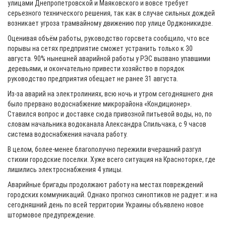
улицами Днепропетровской и Маяковского и вовсе требует
серьезного технического решения, так как в случае сильных дождей
возникает угроза трамвайному движению пор улице Орджоникидзе.
Оценивая объём работы, руководство горсвета сообщило, что все
порывы на сетях предприятие сможет устранить только к 30
августа. 90% нынешней аварийной работы у РЭС вызвано упавшими
деревьями, и окончательно привести хозяйство в порядок
руководство предприятия обещает не ранее 31 августа.
Из-за аварий на электролиниях, всю ночь и утром сегодняшнего дня
было прервано водоснабжение микрорайона «Кондиционер».
Ставился вопрос и доставке сюда привозной питьевой воды, но, по
словам начальника водоканала Александра Спильчака, с 9 часов
система водоснабжения начала работу.
В целом, более-менее благополучно пережили вчерашний разгул
стихии городские поселки. Хуже всего ситуация на Красноторке, где
лишились электроснабжения 4 улицы.
Аварийные бригады продолжают работу на местах повреждений
городских коммуникаций. Однако прогноз синоптиков не радует: и на
сегодняшний день по всей территории Украины объявлено новое
штормовое предупреждение.