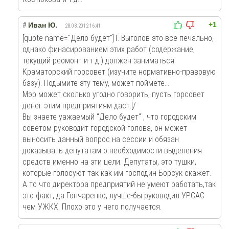
+1
#
Иван Ю.
28.08.2012 16:41
[quote name="Дело будет"]Т. Выголов это все печально,
однако финасированием этих работ (содержание,
текущий реомонт и т.д.) должен заниматься
Краматорский горсовет (изучите нормативно-правовую
базу). Подымите эту тему, может поймете...
Мэр может сколько угодно говорить, пусть горсовет
денег этим предприятиям даст.[/
Вы знаете уажаемый "Дело будет" , что городским
советом руководит городской голова, он может
выносить данный вопрос на сессии и обязан
доказывать депутатам о необходимости выделения
средств именно на эти цели. Депутаты, это тушки,
которые голосуют так как им господин Борсук скажет.
А то что директора предприятий не умеют работать,так
это факт, да Гончаренко, лучше-бы руководил УРСАС
чем УЖКХ. Плохо это у него получается.