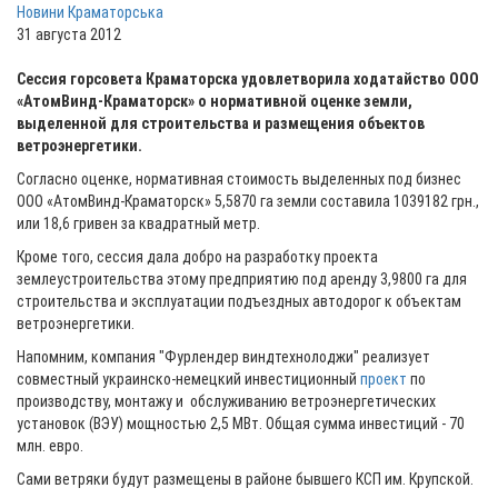
Новини Краматорська
31 августа 2012
Сессия горсовета Краматорска удовлетворила ходатайство ООО
«АтомВинд-Краматорск» о нормативной оценке земли,
выделенной для строительства и размещения объектов
ветроэнергетики.
Согласно оценке, нормативная стоимость выделенных под бизнес
ООО «АтомВинд-Краматорск» 5,5870 га земли составила 1039182 грн.,
или 18,6 гривен за квадратный метр.
Кроме того, сессия дала добро на разработку проекта
землеустроительства этому предприятию под аренду 3,9800 га для
строительства и эксплуатации подъездных автодорог к объектам
ветроэнергетики.
Напомним, компания "Фурлендер виндтехнолоджи" реализует
совместный украинско-немецкий инвестиционный
проект
по
производству, монтажу и обслуживанию ветроэнергетических
установок (ВЭУ) мощностью 2,5 МВт. Общая сумма инвестиций - 70
млн. евро.
Сами ветряки будут размещены в районе бывшего КСП им. Крупской.