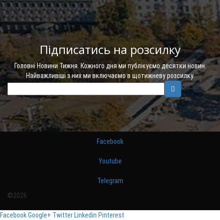
Підписатись на розсилку
Головні Новини Тижня. Кожного дня ми публікуємо десятки новин.
Найважливіші з них ми включаємо в щотижневу розсилку.
Facebook
Youtube
Telegram
©2026
Facebook
Google+
Twitter
Linkedin
Pinterest