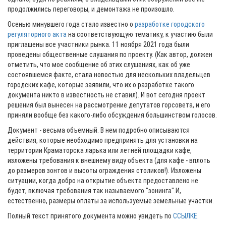
продолжились переговоры, и демонтажа не произошло.
Осенью минувшего года стало известно о
разработке городского
регуляторного акта
на соответствующую тематику, к участию были
приглашены все участники рынка. 11 ноября 2021 года были
проведены общественные слушания по проекту. (Как автор, должен
отметить, что мое сообщение об этих слушаниях, как об уже
состоявшемся факте, стала новостью для нескольких владельцев
городских кафе, которые заявили, что их о разработке такого
документа никто в известность не ставил). И вот сегодня проект
решения был вынесен на рассмотрение депутатов горсовета, и его
приняли вообще без какого-либо обсуждения большинством голосов.
Документ - весьма объемный. В нем подробно описываются
действия, которые необходимо предпринять для установки на
территории Краматорска ларька или летней площадки кафе,
изложены требования к внешнему виду объекта (для кафе - вплоть
до размеров зонтов и высоты ограждения столиков!). Изложены
ситуации, когда добро на открытие объекта предоставлено не
будет, включая требования так называемого "зонинга".И,
естественно, размеры оплаты за используемые земельные участки.
Полный текст принятого документа можно увидеть по
ССЫЛКЕ
.