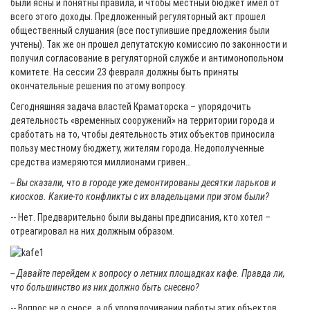
были ясны и понятны правила, и чтобы местный бюджет имел от
всего этого доходы. Предложенный регуляторный акт прошел
общественный слушания (все поступившие предложения были
учтены). Так же он прошел депутатскую комиссию по законности и
получил согласование в регуляторной службе и антимонопольном
комитете. На сессии 23 февраля должны быть приняты
окончательные решения по этому вопросу.
Сегодняшняя задача властей Краматорска – упорядочить
деятельность «временных сооружений» на территории города и
сработать на то, чтобы деятельность этих объектов приносила
пользу местному бюджету, жителям города. Недополученные
средства измеряются миллионами гривен…
-- Вы сказали, что в городе уже демонтированы десятки ларьков и
киосков. Какие-то конфликты с их владельцами при этом были?
-- Нет. Предварительно были выданы предписания, кто хотел –
отреагировал на них должным образом.
-- Давайте перейдем к вопросу о летних площадках кафе. Правда ли,
что большинство из них должно быть снесено?
-- Вопрос не о сносе, а об упорядочивании работы этих объектов