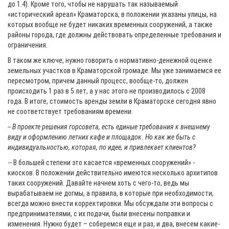
до 1.4). Кроме того, чтобы не нарушать так называемый
«исторический ареал» Краматорска, в положении указаны улицы, на
которых вообще не будет никаких временных сооружений, а также
районы города, где должны действовать определенные требования и
ограничения.
В таком же ключе, нужно говорить о нормативно-денежной оценке
земельных участков в Краматорской громаде. Мы уже занимаемся ее
пересмотром, причем данный процесс, вообще-то, должен
происходить 1 раз в 5 лет, а у нас этого не производилось с 2008
года. В итоге, стоимость аренды земли в Краматорске сегодня явно
не соответствует требованиям времени.
-- В проекте решения горсовета, есть единые требования к внешнему
виду и оформлению летних кафе и площадок. Но как же быть с
индивидуальностью, которая, по идее, и привлекает клиентов?
-- В большей степени это касается «временных сооружений» -
киосков. В положении действительно имеются несколько архитипов
таких сооружений. Давайте начнем хоть с чего-то, ведь мы
вырабатываем не догмы, а правила, в которые при необходимости,
всегда можно внести корректировки. Мы обсуждали эти вопросы с
предпринимателями, с их подачи, были внесены поправки и
изменения. Нужно будет – соберемся еще и раз, и два, внесем какие-