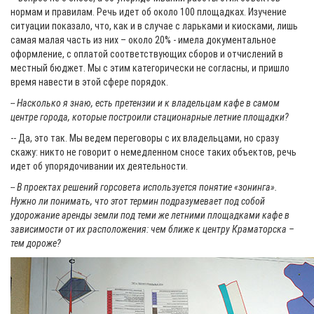
нормам и правилам. Речь идет об около 100 площадках. Изучение
ситуации показало, что, как и в случае с ларьками и киосками, лишь
самая малая часть из них – около 20% - имела документальное
оформление, с оплатой соответствующих сборов и отчислений в
местный бюджет. Мы с этим категорически не согласны, и пришло
время навести в этой сфере порядок.
-- Насколько я знаю, есть претензии и к владельцам кафе в самом
центре города, которые построили стационарные летние площадки?
-- Да, это так. Мы ведем переговоры с их владельцами, но сразу
скажу: никто не говорит о немедленном сносе таких объектов, речь
идет об упорядочивании их деятельности.
-- В проектах решений горсовета используется понятие «зонинга».
Нужно ли понимать, что этот термин подразумевает под собой
удорожание аренды земли под теми же летними площадками кафе в
зависимости от их расположения: чем ближе к центру Краматорска –
тем дороже?