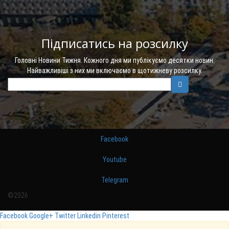
Підписатись на розсилку
Головні Новини Тижня. Кожного дня ми публікуємо десятки новин.
Найважливіші з них ми включаємо в щотижневу розсилку.
Facebook
Youtube
Telegram
©2026
Facebook
Google+
Twitter
Linkedin
Pinterest