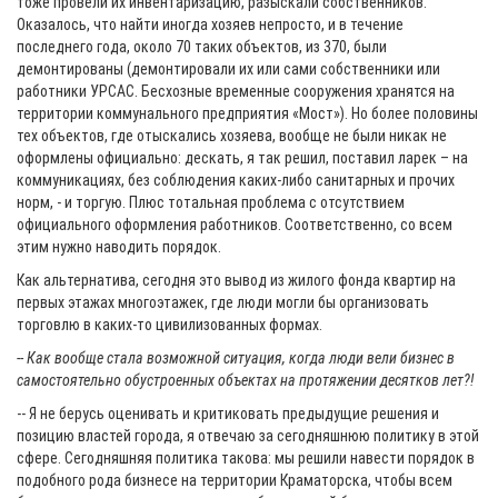
тоже провели их инвентаризацию, разыскали собственников.
Оказалось, что найти иногда хозяев непросто, и в течение
последнего года, около 70 таких объектов, из 370, были
демонтированы (демонтировали их или сами собственники или
работники УРСАС. Бесхозные временные сооружения хранятся на
территории коммунального предприятия «Мост»). Но более половины
тех объектов, где отыскались хозяева, вообще не были никак не
оформлены официально: дескать, я так решил, поставил ларек – на
коммуникациях, без соблюдения каких-либо санитарных и прочих
норм, - и торгую. Плюс тотальная проблема с отсутствием
официального оформления работников. Соответственно, со всем
этим нужно наводить порядок.
Как альтернатива, сегодня это вывод из жилого фонда квартир на
первых этажах многоэтажек, где люди могли бы организовать
торговлю в каких-то цивилизованных формах.
-- Как вообще стала возможной ситуация, когда люди вели бизнес в
самостоятельно обустроенных объектах на протяжении десятков лет?!
-- Я не берусь оценивать и критиковать предыдущие решения и
позицию властей города, я отвечаю за сегодняшнюю политику в этой
сфере. Сегодняшняя политика такова: мы решили навести порядок в
подобного рода бизнесе на территории Краматорска, чтобы всем