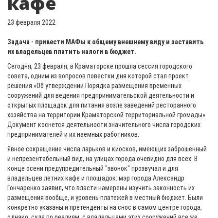
кафе
23 февраля 2022
Задача - привести МАФы к общему внешнему виду и заставить
их владельцев платить налоги в бюджет.
Сегодня, 23 февраля, в Краматорске прошла сессия городского
совета, одним из вопросов повестки дня которой стал проект
решения «Об утверждении Порядка размещения временных
сооружений для ведения предпринимательской деятельности и
открытых площадок для питания возле заведений ресторанного
хозяйства на территории Краматорской территориальной громады».
Документ коснется деятельности значительного числа городских
предпринимателей и их наемных работников.
Явное сокращение числа ларьков и киосков, имеющих заброшенный
и непрезентабельный вид, на улицах города очевидно для всех. В
конце осени предупредительный "звонок" прозвучал и для
владельцев летних кафе и площадок: мэр города Александр
Гончаренко заявил, что власти намерены изучить законность их
размещения вообще, и уровень платежей в местный бюджет. Были
конкретно указаны и претенденты на снос в самом центре города,
однако, судя по реалиям, с владельцами этих сооружений все же