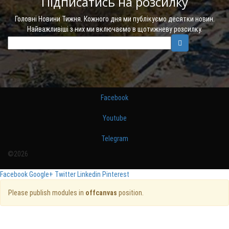
Підписатись на розсилку
Головні Новини Тижня. Кожного дня ми публікуємо десятки новин.
Найважливіші з них ми включаємо в щотижневу розсилку.
Facebook
Youtube
Telegram
©2026
Facebook
Google+
Twitter
Linkedin
Pinterest
Please publish modules in
offcanvas
position.