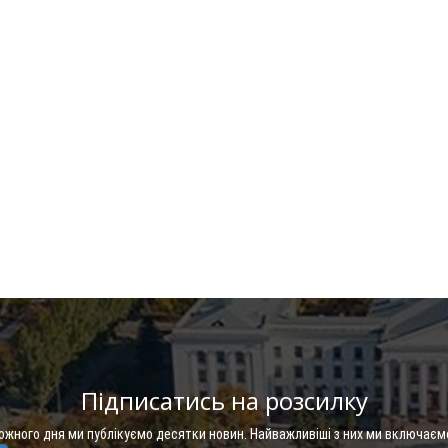
Підписатись на розсилку
Кожного дня ми публікуємо десятки новин. Найважливіші з них ми включаєм