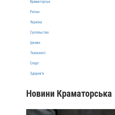
Краматорськ
Регіон
Україна
Суспільство
Цікаво
Технології
Спорт
Здоров‘я
Новини Краматорська