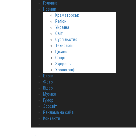
Головна
Новини
Краматорськ
Регіон
Україна
Світ
Суспільство
Технології
Цікаво
Спорт
Здоров‘я
Хронограф
Блоги
Фото
Відео
Музика
Гумор
Зоосвіт
Реклама на сайті
Контакти