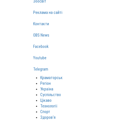
Зоосвіт
Реклама на сайті
Контакти
OBS News
Facebook
Youtube
Telegram
Краматорськ
Регіон
Україна
Суспільство
Цікаво
Технології
Спорт
Здоров‘я