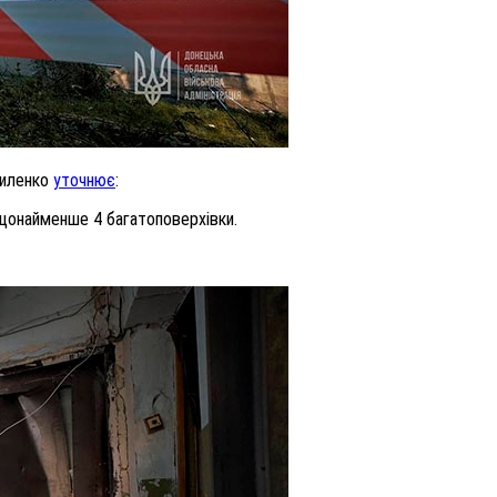
риленко
уточнює
:
щонайменше 4 багатоповерхівки.