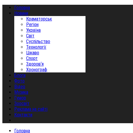
Головна
Новини
Краматорськ
Регіон
Україна
Світ
Суспільство
Технології
Цікаво
Спорт
Здоров‘я
Хронограф
Блоги
Фото
Відео
Музика
Гумор
Зоосвіт
Реклама на сайті
Контакти
Головна