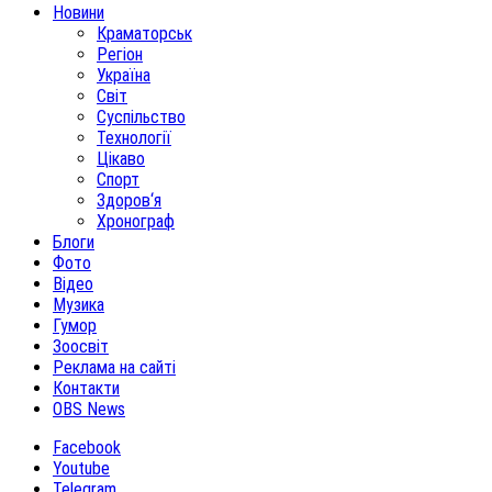
Новини
Краматорськ
Регіон
Україна
Світ
Суспільство
Технології
Цікаво
Спорт
Здоров‘я
Хронограф
Блоги
Фото
Відео
Музика
Гумор
Зоосвіт
Реклама на сайті
Контакти
OBS News
Facebook
Youtube
Telegram