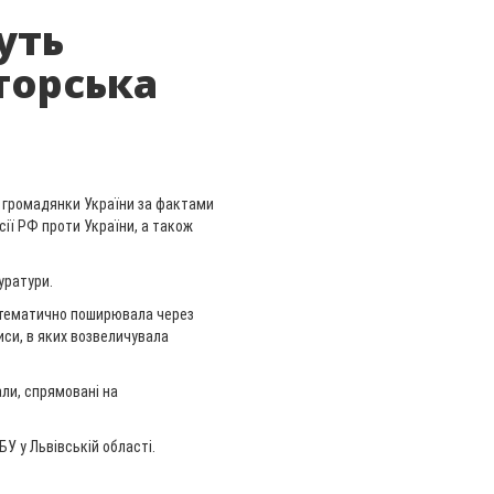
уть
торська
ї громадянки України за фактами
ії РФ проти України, а також
уратури.
тематично поширювала через
иси, в яких возвеличувала
ли, спрямовані на
У у Львівській області.