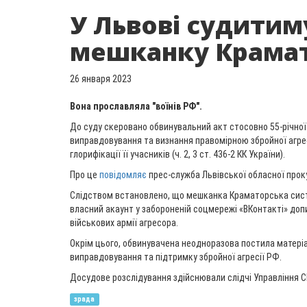
У Львові судитим
мешканку Крама
26 января 2023
Вона прославляла "воїнів РФ".
До суду скеровано обвинувальний акт стосовно 55-річно
виправдовування та визнання правомірною збройної агрес
глорифікації її учасників (ч. 2, 3 ст. 436-2 КК України).
Про це
повідомляє
прес-служба Львівської обласної прок
Слідством встановлено, що мешканка Краматорська сис
власний акаунт у забороненій соцмережі «ВКонтакті» доп
військових армії агресора.
Окрім цього, обвинувачена неодноразова постила матеріа
виправдовування та підтримку збройної агресії РФ.
Досудове розслідування здійснювали слідчі Управління СБ
зрада