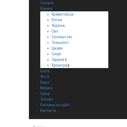
Головна
Новини
Краматорськ
Регіон
Україна
Світ
Суспільство
Технології
Цікаво
Спорт
Здоров‘я
Хронограф
Блоги
Фото
Відео
Музика
Гумор
Зоосвіт
Реклама на сайті
Контакти