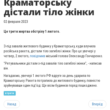
Краматорську
дістали тіло жінки
02 февраля 2023
Це третя жертва обстрілу 1 лютого.
З-під завалів житлового будинку у Краматорську, куди влучила
російська ракета, дістали тіло загиблої жінки. Про це увечері у
четвер, 2 лютого,
повідомив
міський голова Олександр Гончаренко.
"Рятувальники дістали з-під завалів тіло загиблої жінки", - написав
він.
Нагадаємо, увечері 1 лютого РФ вдруге за день ударила по
Краматорську. Ракета потрапила до житлового будинку, повністю
зруйнувавши один під'їзд. Ще вісім будинків поряд пошкоджено.
втрати
Назад
Вперёд