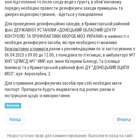
зоні підтоплення то після сходу води з ґрунту, в обов’язковому
порядку необхідно провести дезінфікуючі заходи приміщень та
джерел водокористування, - йдеться у повідомленні.
Для проведення дезінфекційних заходів, в Краматорській районній
філії ДЕРЖАВНОЇ УСТАНОВИ «ДОНЕЦЬКИЙ ОБЛАСНИЙ ЦЕНТР
КОНТРОЛЮ ТА ПРОФІЛАКТИКИ ХВОРОБ МОЗ УКРАЇНИ» в наявності є
необхідні дезінфікуючі засоби, які при необхідності можливо
безкоштовно отримати
разом з рекомендаціями по їх застосуванню з
06.04.2023 з 09.00 до 12.00, з понеділка по п'ятницю, в амбулаторії №7
КНП "ЦПМСД №1" КМР, вул. імені Катерини Білокур, 1а (селище
Іванівка) та у Краматорській районній філії ДУ "ДОНЕЦЬКИЙ ОЦКПХ
МОЗ", вул. Аероклубна, 2.
Для отримання дезінфікуючих засобів при собі необхідно мати
паспорт. Препарати будуть видаватися під розпис разом із
інструкцією щодо їх використання.
безпека
Назад
Вперёд
Недостаточно прав для комментирования. Выполните вход на сайт