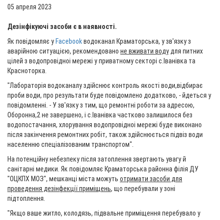
05 апреля 2023
Дезінфікуючі засоби є в наявності.
Як повідомляє у
Facebook
водоканал Краматорська, у зв'язку з
аварійною ситуацією, рекомендовано
не вживати воду
для питних
цілей з водопровідноі мережі у приватному секторі с.Іванівка та
Красноторка.
"Лабораторія водоканалу здійснює контроль якості води,відбирає
проби води, про результати буде повідомлено додатково, - йдеться у
повідомленні. - У зв'язку з тим, що ремонтні роботи за адресою,
Оборонна,2 не завершено, і с.Іванівка частково залишилося без
водопостачання, хлорування водопровідноі мережі буде виконано
після закінчення ремонтних робіт, також здійснюється підвіз води
населенню спеціалізованим транспортом".
На потенційну небезпеку після затоплення звертають увагу й
санітарні медики. Як повідомляє Краматорська районна філія ДУ
"ОЦКПХ МОЗ", мешканці міста можуть
отримати засоби для
проведення дезінфекції приміщень
, що перебували у зоні
підтоплення.
"Якщо ваше житло, колодязь, підвальне приміщення перебувало у