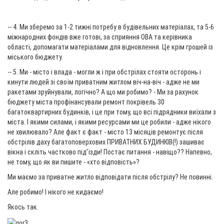
-- 4. Ми зберемо за 1-2 тижні потребу в будівельних матеріалах, та 5-6
міжнародних фондів вже готові, за сприяння ОВА та керівника
області, допомагати матеріалами для відновлення. Це крім грошей із
міського бюджету.
-- 5. Ми - місто і влада - могли ж і при обстрілах стояти осторонь і
кинути людей зі своїм приватним житлом віч-на-віч - адже не ми
ракетами зруйнували, логічно? А що ми робимо? - Ми за рахунок
бюджету міста профінансували ремонт покрівель 30
багатоквартирних будинків, і це при тому, що всі підрядники виїхали з
міста. І якими силами, і якими ресурсами ми це робили - адже нікого
не хвилювало? Але факт є факт - місто 13 місяців ремонтує після
обстрілів даху багатоповерхових ПРИВАТНИХ БУДИНКІВ(!) зашиває
вікна і скліть частково під'їзди! Постає питання - навіщо?? Напевно,
не тому, що як ви пишите - «хто відповість»?
Ми маємо за приватне житло відповідати після обстрілу? Не повинні.
Але робимо! І нікого не кидаємо!
Якось так.