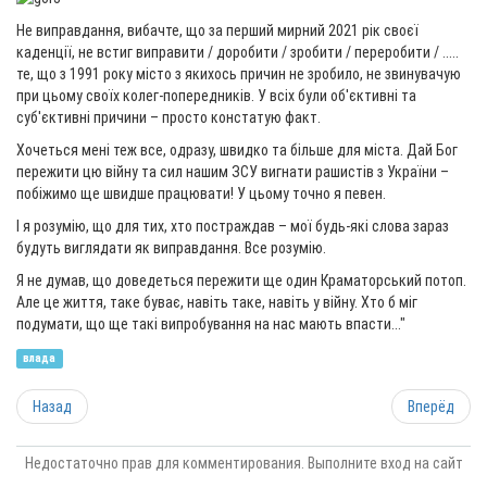
Не виправдання, вибачте, що за перший мирний 2021 рік своєї
каденції, не встиг виправити / доробити / зробити / переробити / .....
те, що з 1991 року місто з якихось причин не зробило, не звинувачую
при цьому своїх колег-попередників. У всіх були об'єктивні та
суб'єктивні причини – просто констатую факт.
Хочеться мені теж все, одразу, швидко та більше для міста. Дай Бог
пережити цю війну та сил нашим ЗСУ вигнати рашистів з України –
побіжимо ще швидше працювати! У цьому точно я певен.
І я розумію, що для тих, хто постраждав – мої будь-які слова зараз
будуть виглядати як виправдання. Все розумію.
Я не думав, що доведеться пережити ще один Краматорський потоп.
Але це життя, таке буває, навіть таке, навіть у війну. Хто б міг
подумати, що ще такі випробування на нас мають впасти..."
влада
Назад
Вперёд
Недостаточно прав для комментирования. Выполните вход на сайт