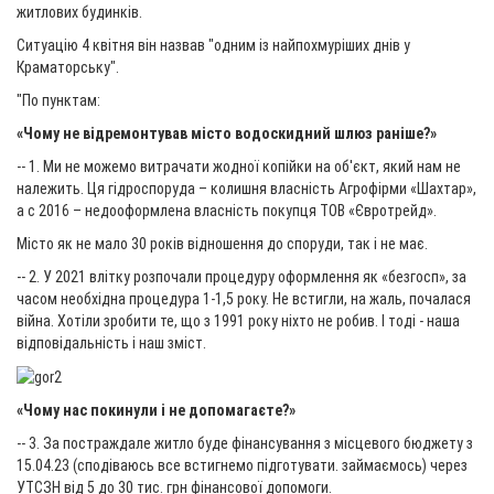
житлових будинків.
Ситуацію 4 квітня він назвав "одним із найпохмуріших днів у
Краматорську".
"По пунктам:
«Чому не відремонтував місто водоскидний шлюз раніше?»
-- 1. Ми не можемо витрачати жодної копійки на об'єкт, який нам не
належить. Ця гідроспоруда – колишня власність Агрофірми «Шахтар»,
а с 2016 – недооформлена власність покупця ТОВ «Євротрейд».
Місто як не мало 30 років відношення до споруди, так і не має.
-- 2. У 2021 влітку розпочали процедуру оформлення як «безгосп», за
часом необхідна процедура 1-1,5 року. Не встигли, на жаль, почалася
війна. Хотіли зробити те, що з 1991 року ніхто не робив. І тоді - наша
відповідальність і наш зміст.
«Чому нас покинули і не допомагаєте?»
-- 3. За постраждале житло буде фінансування з місцевого бюджету з
15.04.23 (сподіваюсь все встигнемо підготувати. займаємось) через
УТСЗН від 5 до 30 тис. грн фінансової допомоги.