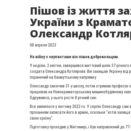
Пішов із життя з
України з Крамат
Олександр Котля
08 апреля 2023
На війну з окупантами він пішов добровольцем.
У неділю, 2 квітня, завершився життєвий шлях 37-річног
солдата Олександра Котлярова. Він захищав Україну від ро
поранений на бахмутському напрямку.
Олександр закінчив 31-у школу, потім отримав професію 
працював на Новокраматорському машинобудівному заводі,
Одружився, у нього росте 8-річний син.
Все змінилося у лютому 2022-го. У серпні Олександр сам з
проханням записати його в армію, оскільки "хотів захищат
свою країну".
Підготовку проходив у Житомирі, і був направлений до 77