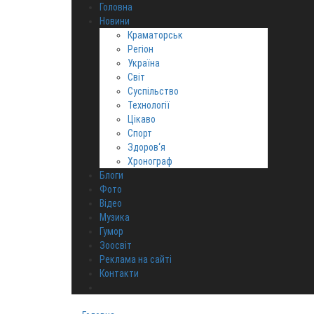
Головна
Новини
Краматорськ
Регіон
Україна
Світ
Суспільство
Технології
Цікаво
Спорт
Здоров‘я
Хронограф
Блоги
Фото
Відео
Музика
Гумор
Зоосвіт
Реклама на сайті
Контакти