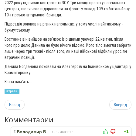
2022 року підписав контракт із ЗСУ. Три місяці провів у навчальних
центрах, після чого відправився на фронт у складі 109-го батальйону
10-ї гірсько-штурмової бригади.
Підрозділ воював на різних напрямках, у тому числі найтяжчому -
бухмутському.
Востаннє він вийшов на зв'язок із рідними увечері 22 квітня, після
чого про долю Данила не було нічого відомо. Його тіло змогли забрати
лише через три тижні - після того, як наші військові відбили у росіян
втрачені позиції.
Данила Богданова поховали на Алеї героїв на Іванівському цвинтарі у
Краматорську.
Вічна пам'ять...
втрати
Назад
Вперёд
Комментарии
+1
#
Володимир Б.
15.06.2023 13:05