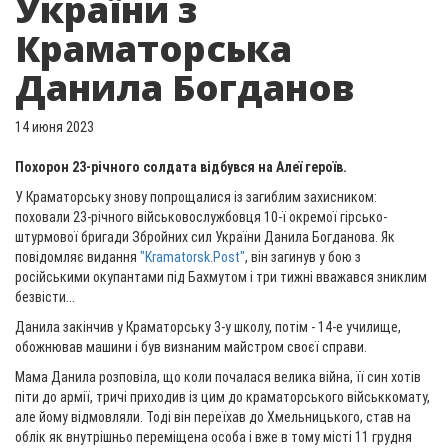
України з
Краматорська
Данила Богданов
14 июня 2023
Похорон 23-річного солдата відбувся на Алеї героїв.
У Краматорську знову попрощалися із загиблим захисником:
поховали 23-річного військовослужбовця 10-ї окремої гірсько-
штурмової бригади Збройних сил України Данила Богданова. Як
повідомляє видання
"Kramatorsk.Post"
, він загинув у бою з
російськими окупантами під Бахмутом і три тижні вважався зниклим
безвісти...
Данила закінчив у Краматорську 3-у школу, потім - 14-е училище,
обожнював машини і був визнаним майстром своєї справи.
Мама Данила розповіла, що коли почалася велика війна, її син хотів
піти до армії, тричі приходив із цим до краматорського військкомату,
але йому відмовляли. Тоді він переїхав до Хмельницького, став на
облік як внутрішньо переміщена особа і вже в тому місті 11 грудня