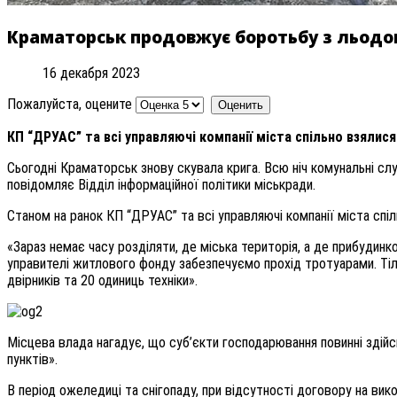
Краматорськ продовжує боротьбу з льод
16 декабря 2023
Пожалуйста, оцените
КП “ДРУАС” та всі управляючі компанії міста спільно взялися
Сьогодні Краматорськ знову скувала крига. Всю ніч комунальні с
повідомляє Відділ інформаційної політики міськради.
Станом на ранок КП “ДРУАС” та всі управляючі компанії міста спіл
«Зараз немає часу розділяти, де міська територія, а де прибудинко
управителі житлового фонду забезпечуємо прохід тротуарами. Тіл
двірників та 20 одиниць техніки».
Місцева влада нагадує, що суб’єкти господарювання повинні здійсн
пунктів».
В період ожеледиці та снігопаду, при відсутності договору на ви