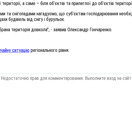
території, а саме – біля об’єктів та прилеглої до об’єктів території
и та снігопадами нагадуємо, що суб’єктам господарювання необхідн
и будівель від снігу і бурульок.
брана територія довкола", - заявив Олександр Гончаренко.
ичайну ситуацію
регіонального рівня.
Недостаточно прав для комментирования. Выполните вход на сайт