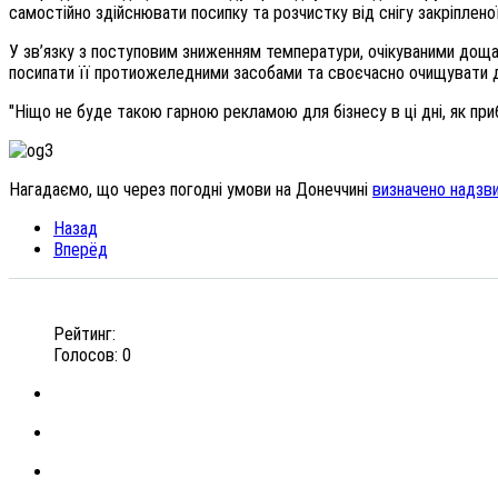
самостійно здійснювати посипку та розчистку від снігу закріпленої 
У зв’язку з поступовим зниженням температури, очікуваними дощам
посипати її протиожеледними засобами та своєчасно очищувати дах
"Ніщо не буде такою гарною рекламою для бізнесу в ці дні, як при
Нагадаємо, що через погодні умови на Донеччині
визначено надзв
Назад
Вперёд
Рейтинг:
Голосов: 0