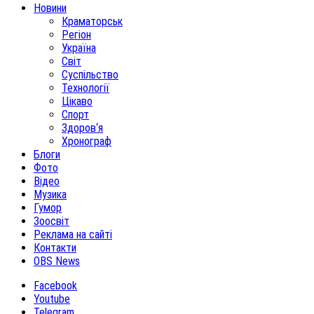
Новини
Краматорськ
Регіон
Україна
Світ
Суспільство
Технології
Цікаво
Спорт
Здоров‘я
Хронограф
Блоги
Фото
Відео
Музика
Гумор
Зоосвіт
Реклама на сайті
Контакти
OBS News
Facebook
Youtube
Telegram