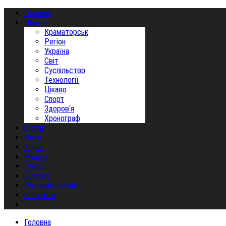
Головна
Новини
Краматорськ
Регіон
Україна
Світ
Суспільство
Технології
Цікаво
Спорт
Здоров‘я
Хронограф
Блоги
Фото
Відео
Музика
Гумор
Зоосвіт
Реклама на сайті
Контакти
Головна