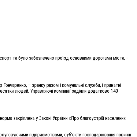
спорт та було забезпечено проїзд основними дорогами міста, -
 Гончаренко, – зранку разом і комунальні служби, і приватні
десятки людей. Управляючі компанії задіяли додатково 140
 норма закріплена у Законі України «Про благоустрій населених
обслуговуючими підприємствами, суб’єкти господарювання повинні