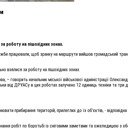
ом
 за роботу на пішохідних зонах.
лужби працювали, щоб зранку на маршрути вийшов громадський тран
ьно взялися за роботу на пішохідних зонах.
ва, – говорить начальник міської військової адміністрації Олександр
ьки від ДРУАСу в цих роботах залучено 12 одиниць техніки та три 
ювати прибирання територій, прилеглих до їх об’єктів, - відповідна
конання робіт по боротьбі із сніговими заметами та ожеледицею з 