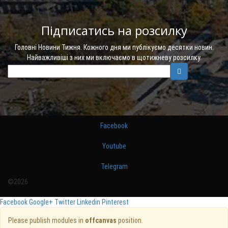
Підписатись на розсилку
Головні Новини Тижня. Кожного дня ми публікуємо десятки новин.
Найважливіші з них ми включаємо в щотижневу розсилку.
Facebook
Youtube
Telegram
©2026
Facebook
Google+
Twitter
Linkedin
Pinterest
Please publish modules in
offcanvas
position.