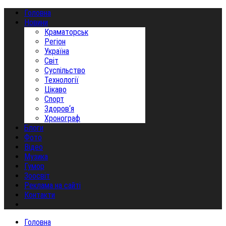
Головна
Новини
Краматорськ
Регіон
Україна
Світ
Суспільство
Технології
Цікаво
Спорт
Здоров‘я
Хронограф
Блоги
Фото
Відео
Музика
Гумор
Зоосвіт
Реклама на сайті
Контакти
Головна