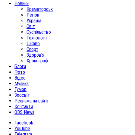
Новини
Краматорськ
Регіон
Україна
Світ
Суспільство
Технології
Цікаво
Спорт
Здоров‘я
Хронограф
Блоги
Фото
Відео
Музика
Гумор
Зоосвіт
Реклама на сайті
Контакти
OBS News
Facebook
Youtube
Telegram