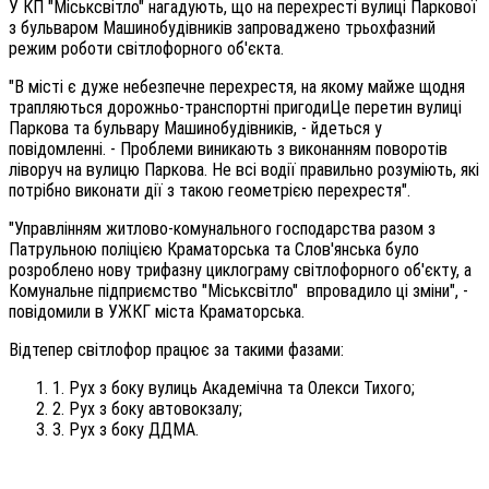
У КП "Міськсвітло" нагадують, що на перехресті вулиці Паркової
з бульваром Машинобудівників запроваджено трьохфазний
режим роботи світлофорного об'єкта.
"В місті є дуже небезпечне перехрестя, на якому майже щодня
трапляються дорожньо-транспортні пригодиЦе перетин вулиці
Паркова та бульвару Машинобудівників, - йдеться у
повідомленні. - Проблеми виникають з виконанням поворотів
ліворуч на вулицю Паркова. Не всі водії правильно розуміють, які
потрібно виконати дії з такою геометрією перехрестя".
"Управлінням житлово-комунального господарства разом з
Патрульною поліцією Краматорська та Слов'янська було
розроблено нову трифазну циклограму світлофорного об'єкту, а
Комунальне підприємство "Міськсвітло" впровадило ці зміни", -
повідомили в УЖКГ міста Краматорська.
Відтепер світлофор працює за такими фазами:
1. Рух з боку вулиць Академічна та Олекси Тихого;
2. Рух з боку автовокзалу;
3. Рух з боку ДДМА.