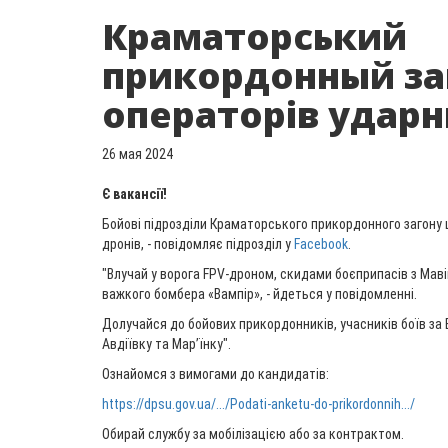
Краматорський
прикордонный за
операторів ударн
26 мая 2024
Є вакансії!
Бойові підрозділи Краматорського прикордонного загону
дронів, - повідомляє підрозділ у
Facebook
.
"Влучай у ворога FPV-дроном, скидами боєприпасів з Мавік
важкого бомбера «Вампір», - йдеться у повідомленні.
Долучайся до бойових прикордонників, учасників боїв за 
Авдіївку та Марʼїнку".
Ознайомся з вимогами до кандидатів:
https://dpsu.gov.ua/.../Podati-anketu-do-prikordonnih.../
Обирай службу за мобілізацією або за контрактом.