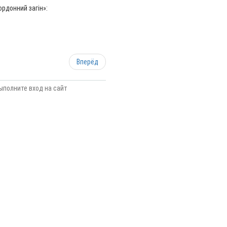
рдонний загін»:
Вперёд
ыполните вход на сайт