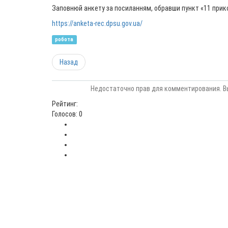
Заповнюй анкету за посиланням, обравши пункт «11 прико
https://anketa-rec.dpsu.gov.ua/
робота
Назад
Недостаточно прав для комментирования. В
Рейтинг:
Голосов: 0