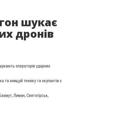
гон шукає
их дронів
 шукають операторів ударних
а та знищуй техніку та окупантів з
Бахмут, Лиман, Святогірськ,