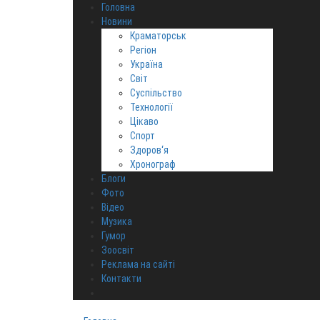
Головна
Новини
Краматорськ
Регіон
Україна
Світ
Суспільство
Технології
Цікаво
Спорт
Здоров‘я
Хронограф
Блоги
Фото
Відео
Музика
Гумор
Зоосвіт
Реклама на сайті
Контакти