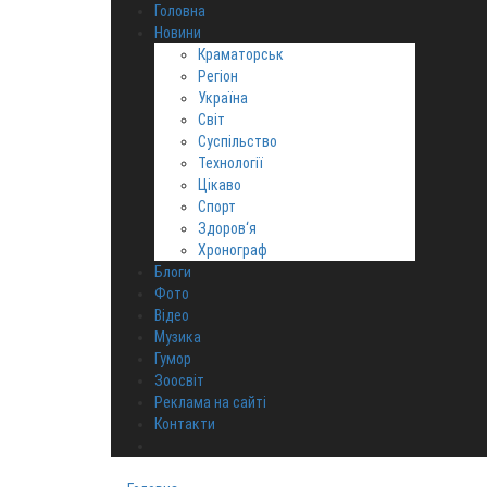
Головна
Новини
Краматорськ
Регіон
Україна
Світ
Суспільство
Технології
Цікаво
Спорт
Здоров‘я
Хронограф
Блоги
Фото
Відео
Музика
Гумор
Зоосвіт
Реклама на сайті
Контакти