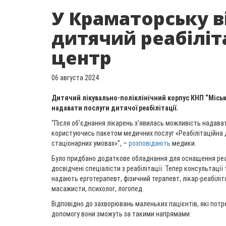
У Краматорську в
дитячий реабіліт
центр
06 августа 2024
Дитячий лікувально-поліклінічний корпус КНП “Місь
надавати послуги дитячої реабілітації.
“Після об’єднання лікарень з’явилась можливість надавати
користуючись пакетом медичних послуг «Реабілітаційна 
стаціонарних умовах»”, –
розповідають
медики.
Було придбано додаткове обладнання для оснащення реабі
досвідчені спеціалісти з реабілітації. Тепер консультації
надають ерготерапевт, фізичний терапевт, лікар-реабіліто
масажисти, психолог, логопед.
Відповідно до захворювань маленьких пацієнтів, які потр
допомогу вони зможуть за такими напрямами: