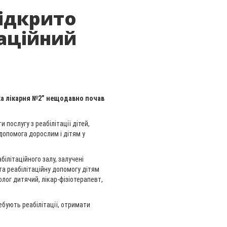
ідкрито
аційний
ка лікарня №2” нещодавно почав
 послугу з реабілітації дітей,
допомога дорослим і дітям у
літаційного залу, залучені
 та реабілітаційну допомогу дітям
лог дитячий, лікар-фізіотерапевт,
ебують реабілітації, отримати