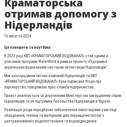
Краматорська
отримав допомогу з
Нідерландів
16 августа 2024
Це планшети та ноутбуки.
В 2023 році КВП «КРАМАТОРСЬКИЙ ВОДОКАНАЛ» став одним із
учасників програми WaterWorX в рамках проекту «Підтримка
українських водоканалів сектором питної води Нідерландів".
Між консорціумом питних компаній Нідерландів та КВП
«КРАМАТОРСЬКИЙ ВОДОКАНАЛ» була підписана Угода про
партнерство, повідомляє прес-служба підприємства.
Проект реалізується за дорученням Міністерства закордонних справ
Нідерландів та за підтримки Посольства Нідерландів в Україні.
Реалізація угоди передбачає забезпечення інвестиціями у вигляді
обладнання, техніки та матеріалів для покращенні послуг з
централізованого водопостачання та водовідведення.