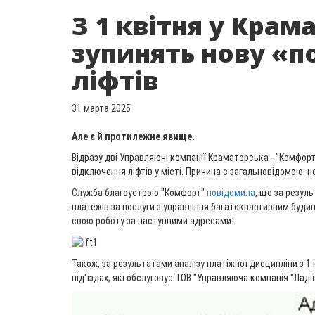
З 1 квітня у Крам
зупинять нову «п
ліфтів
31 марта 2025
Але є й протилежне явище.
Відразу дві Управляючі компанії Краматорська - "Комфорт"
відключення ліфтів у місті. Причина є загальновідомою: н
Служба благоустрою "Комфорт"
повідомила
, що за резул
платежів за послуги з управління багатоквартирним будин
свою роботу за наступними адресами:
Також, за результатами аналізу платіжної дисципліни з 1 
під'їздах, які обслуговує ТОВ "Управляюча компанія "Ладіс