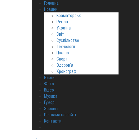
Головна
Новини
Краматорськ
Регіон
Україна
Світ
Суспільство
Технології
Цікаво
Спорт
Здоров‘я
Хронограф
Блоги
Фото
Відео
Музика
Гумор
Зоосвіт
Реклама на сайті
Контакти