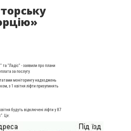
аторську
орцію»
 та "Ладіс" - заявили про плани
еплата за послугу.
ьтатами моніторингу надходжень
ком, з 1 квітня ліфти призупинять
квітня будуть відключені ліфти у 87
". Це: