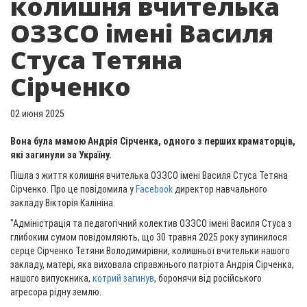
колишня вчителька
ОЗЗСО імені Василя
Стуса Тетяна
Сірченко
02 июня 2025
Вона була мамою Андрія Сірченка, одного з перших краматорців,
які загинули за Україну.
Пішла з життя колишня вчителька ОЗЗСО імені Василя Стуса Тетяна
Сірченко. Про це повідомила у
Facebook
директор навчального
закладу Вікторія Калініна.
"Адміністрація та педагогічний колектив ОЗЗСО імені Василя Стуса з
глибоким сумом повідомляють, що 30 травня 2025 року зупинилося
серце Сірченко Тетяни Володимирівни, колишньої вчительки нашого
закладу, матері, яка виховала справжнього патріота Андрія Сірченка,
нашого випускника,
котрий загинув
, боронячи від російського
агресора рідну землю.