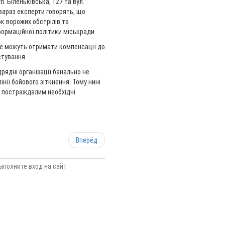
. Біленьківська, 127 та вул.
е зараз експерти говорять, що
к ворожих обстрілів та
формаційної політики міськради.
не можуть отримати компенсації до
стування.
рядні організації банально не
нії бойового зіткнення. Тому нині
и постраждалим необхідні
Вперёд
ыполните вход на сайт