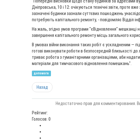
"Попередні висновки щодо стану будинків за адресами вул
Дніпровська, 10 і 12: очікуються технічні звіти, проте вж
зазначені будинки зазнали суттєвих пошкоджень унаслідо
потребують капітального ремонту, - повідомляє Відділ ін
На жаль, згідно умов програми "єВідновлення" мешканці 
завершення капітального ремонту місць загального кори
В умовах війни виконання таких робіт є ускладненим — під
готові виконувати роботи в безпосередній близькості до лі
триває робота з гуманітарними організаціями, аби надат
матеріали для тимчасового відновлення помешкань".
допомога
Назад
Недостаточно прав для комментирования. В
Рейтинг:
Голосов: 0