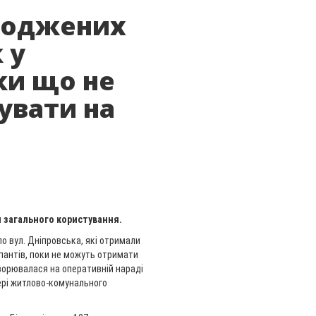
коджених
 у
ки що не
увати на
я загального користування.
по вул. Дніпровська, які отримали
пантів, поки не можуть отримати
ворювалася на оперативній нараді
ері житлово-комунального