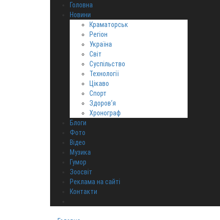
Головна
Новини
Краматорськ
Регіон
Україна
Світ
Суспільство
Технології
Цікаво
Спорт
Здоров‘я
Хронограф
Блоги
Фото
Відео
Музика
Гумор
Зоосвіт
Реклама на сайті
Контакти