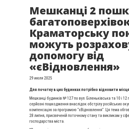
Мешканці 2 пош
багатоповерхівок
Краматорську по
можуть розрахов
допомогу від
«єВідновлення»
29 июля 2025
Для початку в цих будинках потрібно відновити місц
Мешканці будинків № 127 по вул. Біленьківська та 10 і 12 
серйозні пошкодження внаслідок обстрілу російських оку
компенсацію за програмою "єВідновлення". Ця тема обго
28 липня, присвяченій поточному стану та викликам у сф
господарства міста.