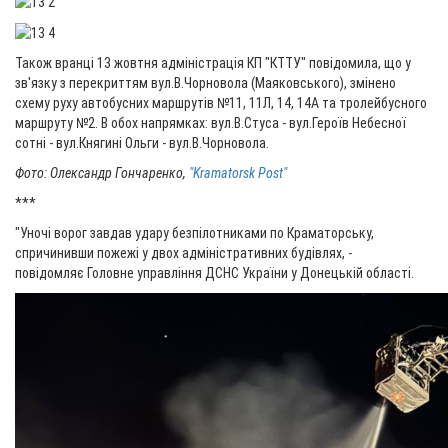
Також вранці 13 жовтня адміністрація КП "КТТУ" повідомила, що у
зв'язку з перекриттям вул.В.Чорновола (Маяковського), змінено
схему руху автобусних маршрутів №11, 11Л, 14, 14А та тролейбусного
маршруту №2. В обох напрямках: вул.В.Стуса - вул.Героїв Небесної
сотні - вул.Княгині Ольги - вул.В.Чорновола.
Фото: Олександр Гончаренко,
"Kramatorsk Post"
***
"Уночі ворог завдав удару безпілотниками по Краматорську,
спричинивши пожежі у двох адміністративних будівлях, -
повідомляє Головне управління ДСНС України у Донецькій області.