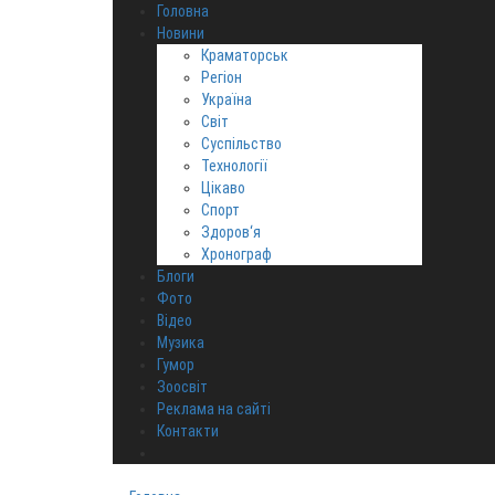
Головна
Новини
Краматорськ
Регіон
Україна
Світ
Суспільство
Технології
Цікаво
Спорт
Здоров‘я
Хронограф
Блоги
Фото
Відео
Музика
Гумор
Зоосвіт
Реклама на сайті
Контакти