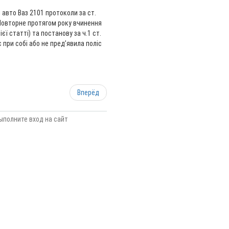
 авто Ваз 2101 протоколи за ст.
(Повторне протягом року вчинення
ї статті) та постанову за ч.1 ст.
при собі або не пред’явила поліс
Вперёд
ыполните вход на сайт