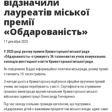
відзначили
лауреатів міської
премії
«Обдарованість»
17 декабря 2025
У 2025 році разову премію Краматорської міської ради
«Обдарованість» отримують 36 талановитих учнів комунальних
закладів мистецької освіти Краматорської міської ради.
Як повідомляє Відділ інформаційної політики міськради, розмір премії
становить 10 тисяч гривень.
З нагоди цього в Краматорську відбулося офіційне вручення премій
учням, які наразі перебувають у місті. Сертифікати на отримання
грошової винагороди вручив начальник Краматорської міської
військової адміністрації Олександр Гончаренко.
Під час заходу очільник громади наголосив, що підтримка
обдарованих дітей є важливим пріоритетом міської влади, адже саме