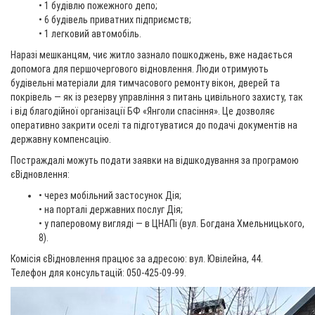
• 1 будівлю пожежного депо;
• 6 будівель приватних підприємств;
• 1 легковий автомобіль.
Наразі мешканцям, чиє житло зазнало пошкоджень, вже надається
допомога для першочергового відновлення. Люди отримують
будівельні матеріали для тимчасового ремонту вікон, дверей та
покрівель — як із резерву управління з питань цивільного захисту, так
і від благодійної організації БФ «Янголи спасіння». Це дозволяє
оперативно закрити оселі та підготуватися до подачі документів на
державну компенсацію.
Постраждалі можуть подати заявки на відшкодування за програмою
єВідновлення:
• через мобільний застосунок Дія;
• на порталі державних послуг Дія;
• у паперовому вигляді — в ЦНАПі (вул. Богдана Хмельницького,
8).
Комісія єВідновлення працює за адресою: вул. Ювілейна, 44.
Телефон для консультацій: 050-425-09-99.