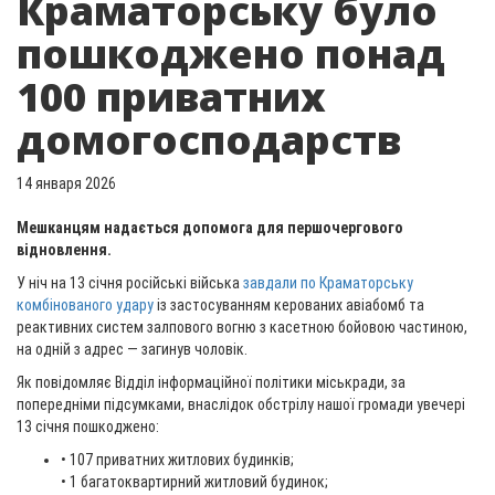
Краматорську було
пошкоджено понад
100 приватних
домогосподарств
14 января 2026
Мешканцям надається допомога для першочергового
відновлення.
У ніч на 13 січня російські війська
завдали по Краматорську
комбінованого удару
із застосуванням керованих авіабомб та
реактивних систем залпового вогню з касетною бойовою частиною,
на одній з адрес — загинув чоловік.
Як повідомляє Відділ інформаційної політики міськради, за
попередніми підсумками, внаслідок обстрілу нашої громади увечері
13 січня пошкоджено:
• 107 приватних житлових будинків;
• 1 багатоквартирний житловий будинок;