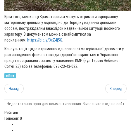
Крім того, мешканці Краматорська можуть отримати одноразову
матеріальну допомогу відповідно до Порядку надання допомоги
особам, постраждалим внаслідок надзвичайної ситуації воєнного
характеру. З документом можна ознайомитися за
посиланням:
https://bit.ly/3xZ4j5G
.
Консультації щодо отримання одноразової матеріальної допомоги у
разі заподіяння фізичної шкоди здоров’ю надаються в Управлінні
праці та соціального захисту населення КМР (вул. Героїв Небесної
Сотні, 23) або за телефоном 093-23-43-022.
війна
Назад
Вперёд
Недостаточно прав для комментирования. Выполните вход на сайт
Рейтинг:
Голосов: 0